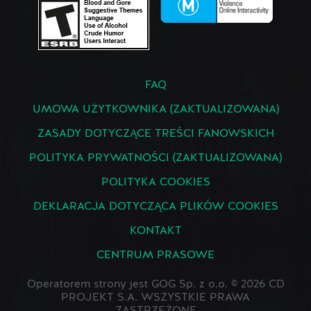
FAQ
UMOWA UŻYTKOWNIKA (ZAKTUALIZOWANA)
ZASADY DOTYCZĄCE TREŚCI FANOWSKICH
POLITYKA PRYWATNOŚCI (ZAKTUALIZOWANA)
POLITYKA COOKIES
DEKLARACJA DOTYCZĄCA PLIKÓW COOKIES
KONTAKT
CENTRUM PRASOWE
Operatorem strony jest GOG Sp. z o.o. © 2026 CD
PROJEKT S.A. WSZYSTKIE PRAWA