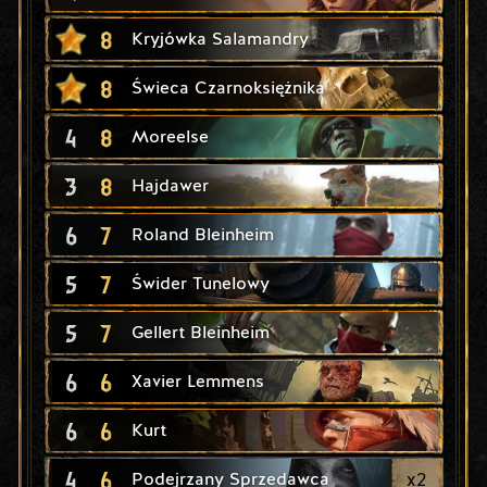
8
Kryjówka Salamandry
8
Świeca Czarnoksiężnika
4
8
Moreelse
3
8
Hajdawer
6
7
Roland Bleinheim
5
7
Świder Tunelowy
5
7
Gellert Bleinheim
6
6
Xavier Lemmens
6
6
Kurt
4
6
x
2
Podejrzany Sprzedawca