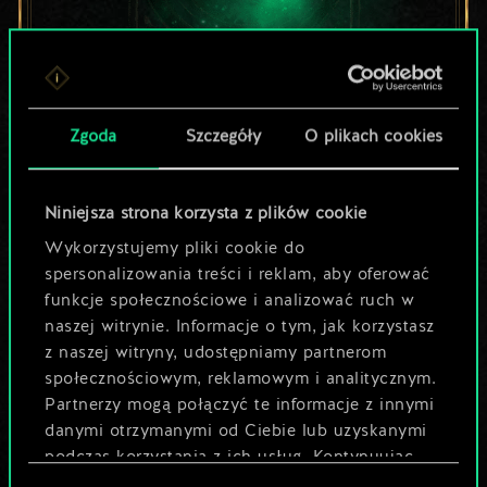
Lubisz grać tą talią?
Zgoda
Szczegóły
O plikach cookies
Pomóż społeczności
odkryć jej
Niniejsza strona korzysta z plików cookie
Wykorzystujemy pliki cookie do
potencjał!
spersonalizowania treści i reklam, aby oferować
funkcje społecznościowe i analizować ruch w
naszej witrynie. Informacje o tym, jak korzystasz
Nazwij talię i opisz swoją strategię
z naszej witryny, udostępniamy partnerom
społecznościowym, reklamowym i analitycznym.
Partnerzy mogą połączyć te informacje z innymi
Edytuj talię
danymi otrzymanymi od Ciebie lub uzyskanymi
podczas korzystania z ich usług. Kontynuując
LUB
korzystanie z naszej witryny, zgadasz się na