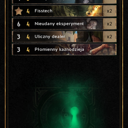
4
x
2
Fisstech
6
4
x
2
Nieudany eksperyment
3
4
x
2
Uliczny dealer
3
4
Płomienny kaznodzieja