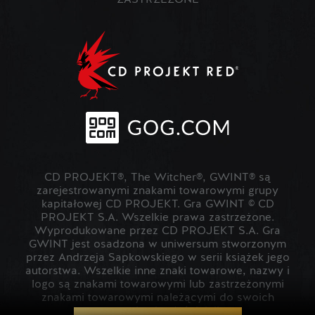
ZASTRZEŻONE
CD PROJEKT®, The Witcher®, GWINT® są
zarejestrowanymi znakami towarowymi grupy
kapitałowej CD PROJEKT. Gra GWINT © CD
PROJEKT S.A. Wszelkie prawa zastrzeżone.
Wyprodukowane przez CD PROJEKT S.A. Gra
GWINT jest osadzona w uniwersum stworzonym
przez Andrzeja Sapkowskiego w serii książek jego
autorstwa. Wszelkie inne znaki towarowe, nazwy i
logo są znakami towarowymi lub zastrzeżonymi
znakami towarowymi należącymi do swoich
prawowitych właścicieli.