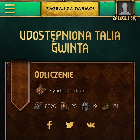
ZAGRAJ ZA DARMO!
ZALOGUJ SIĘ
UDOSTĘPNIONA TALIA
GWINTA
Odliczenie
syndicate
deck
8020
25
19
174