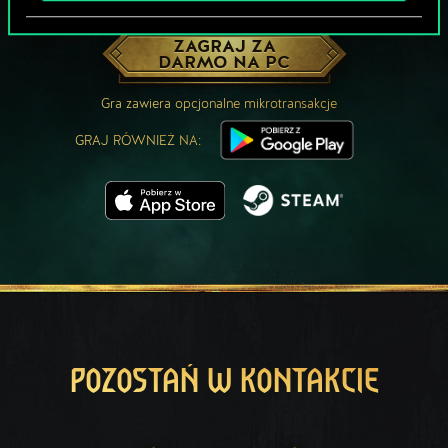
MOŻE PARTYJKA W GWINTA?
ZAGRAJ ZA
DARMO NA PC
Gra zawiera opcjonalne mikrotransakcje
GRAJ RÓWNIEŻ NA:
POZOSTAŃ W KONTAKCIE