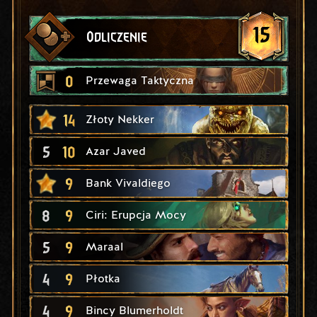
15
Odliczenie
0
Przewaga Taktyczna
14
Złoty Nekker
5
10
Azar Javed
9
Bank Vivaldiego
8
9
Ciri: Erupcja Mocy
5
9
Maraal
4
9
Płotka
4
9
Bincy Blumerholdt