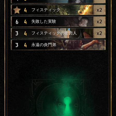
x
2
4
フィスティック
x
2
6
4
失敗した実験
x
2
3
4
フィスティックの密売人
3
4
永遠の炎門弟