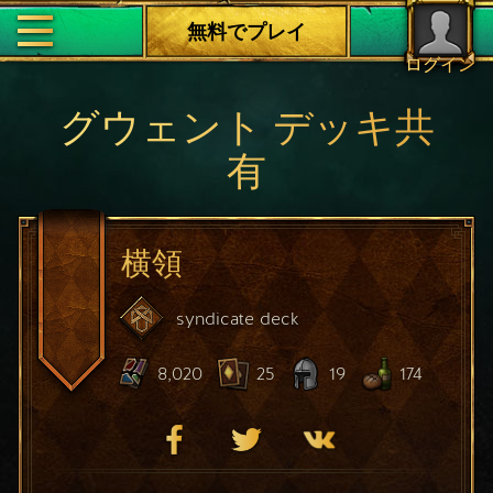
無料でプレイ
ログイン
グウェント デッキ共
有
横領
syndicate
deck
8,020
25
19
174