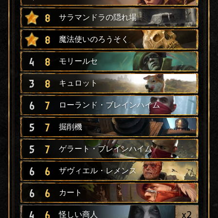
8
サラマンドラの隠れ場
8
魔法使いのろうそく
4
8
モリールセ
3
8
キュロット
6
7
ローランド・ブレインハイム
5
7
掘削機
5
7
ゲラート・ブレインハイム
6
6
ザヴィエル・レメンス
6
6
カート
x
2
4
6
怪しい商人