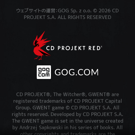
ウェブサイトの運営：GOG Sp. z o.o. © 2026 CD
PROJEKT S.A. ALL RIGHTS RESERVED
CD PROJEKT®, The Witcher®, GWENT® are
registered trademarks of CD PROJEKT Capital
Group. GWENT game © CD PROJEKT S.A. All
rights reserved. Developed by CD PROJEKT S.A.
The GWENT game is set in the universe created
by Andrzej Sapkowski in his series of books. All
other copyrights and trademarks are the