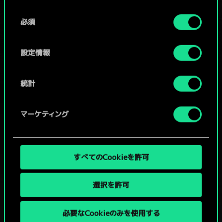
Cookieの使用およびパフォーマンスの変更点に関する
同
詳細は、下記の「設定」メニューでご確認ください。
必須
意
コミュニティデッキを閲覧
の
選
設定情報
択
統計
マーケティング
すべてのCookieを許可
選択を許可
必要なCookieのみを使用する