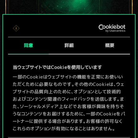
現在はまだこれし
同意
詳細
概要
か共有デッキがあ
りませんが、
当ウェブサイトではCookieを使用しています
続々追加中！
一部のCookieはウェブサイトの機能を正常にお使いい
ただくために必要なものです。その他のCookieは、ウェ
ブサイトの品質向上のために、オプションとして技術的
およびコンテンツ関連のフィードバックを送信します。ま
デッキ名入力＆ガイドを作成
た、ソーシャルメディア上などでお客様が興味を持ちそ
うなコンテンツをお届けするために、一部のCookieをパ
デッキを編集
ートナーに提供する場合があります。お客様の許可なく
これらのオプションが有効になることはありません。
/