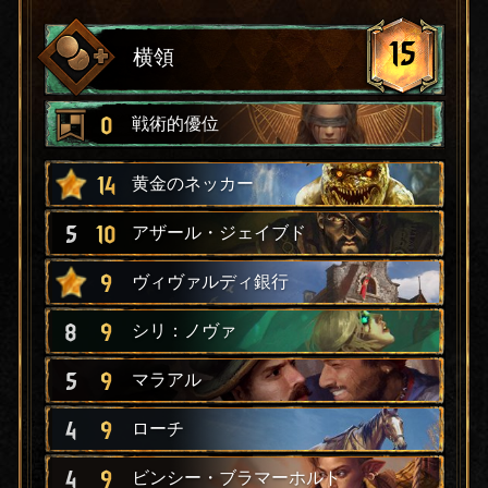
15
横領
0
戦術的優位
14
黄金のネッカー
5
10
アザール・ジェイブド
9
ヴィヴァルディ銀行
8
9
シリ：ノヴァ
5
9
マラアル
4
9
ローチ
4
9
ビンシー・ブラマーホルト