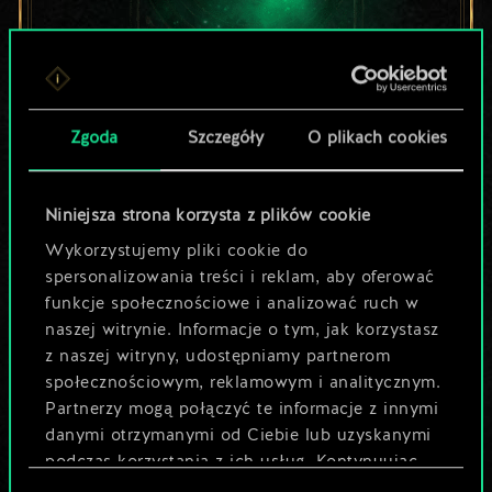
Lubisz grać tą talią?
Zgoda
Szczegóły
O plikach cookies
Pomóż społeczności
odkryć jej
Niniejsza strona korzysta z plików cookie
Wykorzystujemy pliki cookie do
potencjał!
spersonalizowania treści i reklam, aby oferować
funkcje społecznościowe i analizować ruch w
naszej witrynie. Informacje o tym, jak korzystasz
Nazwij talię i opisz swoją strategię
z naszej witryny, udostępniamy partnerom
społecznościowym, reklamowym i analitycznym.
Partnerzy mogą połączyć te informacje z innymi
Edytuj talię
danymi otrzymanymi od Ciebie lub uzyskanymi
podczas korzystania z ich usług. Kontynuując
LUB
korzystanie z naszej witryny, zgadasz się na