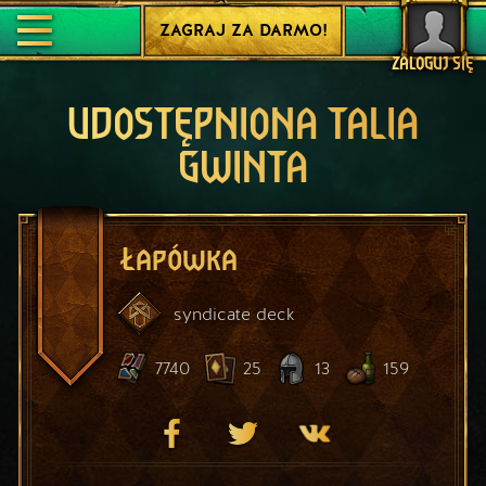
ZAGRAJ ZA DARMO!
ZALOGUJ SIĘ
UDOSTĘPNIONA TALIA
GWINTA
Łapówka
syndicate
deck
7740
25
13
159