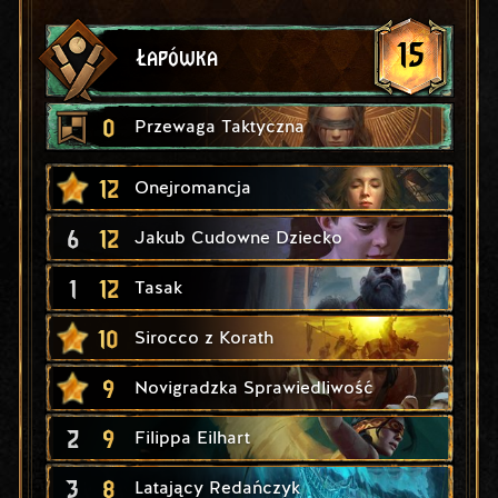
15
Łapówka
0
Przewaga Taktyczna
12
Onejromancja
6
12
Jakub Cudowne Dziecko
1
12
Tasak
10
Sirocco z Korath
9
Novigradzka Sprawiedliwość
2
9
Filippa Eilhart
3
8
Latający Redańczyk