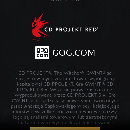
ZASTRZEŻONE
CD PROJEKT®, The Witcher®, GWINT® są
zarejestrowanymi znakami towarowymi grupy
kapitałowej CD PROJEKT. Gra GWINT © CD
PROJEKT S.A. Wszelkie prawa zastrzeżone.
Wyprodukowane przez CD PROJEKT S.A. Gra
GWINT jest osadzona w uniwersum stworzonym
przez Andrzeja Sapkowskiego w serii książek jego
autorstwa. Wszelkie inne znaki towarowe, nazwy i
logo są znakami towarowymi lub zastrzeżonymi
znakami towarowymi należącymi do swoich
prawowitych właścicieli.