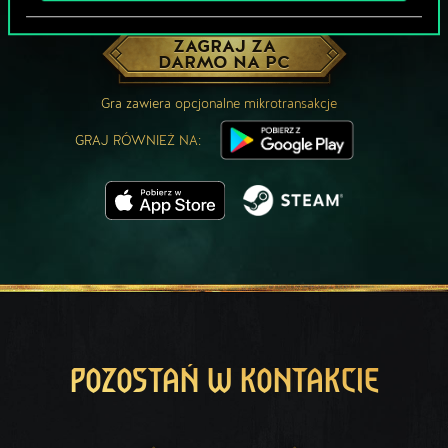
MOŻE PARTYJKA W GWINTA?
ZAGRAJ ZA
DARMO NA PC
Gra zawiera opcjonalne mikrotransakcje
GRAJ RÓWNIEŻ NA:
POZOSTAŃ W KONTAKCIE