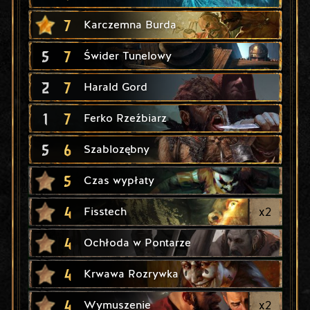
7
Karczemna Burda
5
7
Świder Tunelowy
2
7
Harald Gord
1
7
Ferko Rzeźbiarz
5
6
Szablozębny
5
Czas wypłaty
4
x
2
Fisstech
4
Ochłoda w Pontarze
4
Krwawa Rozrywka
4
x
2
Wymuszenie