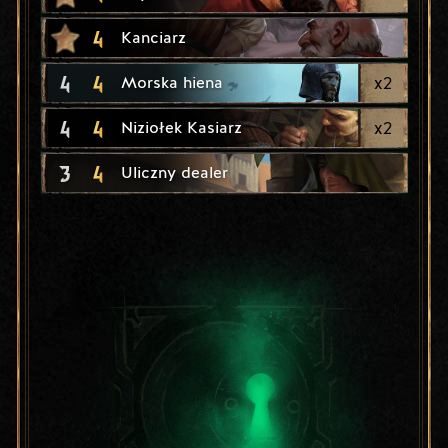
4
Kanciarz
4
4
x
2
Morska hiena
4
4
x
2
Niziołek Kasiarz
3
4
Uliczny dealer