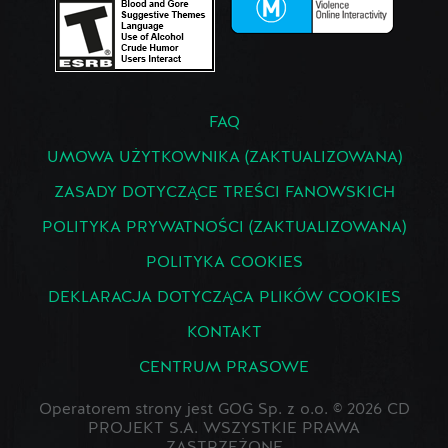
FAQ
UMOWA UŻYTKOWNIKA (ZAKTUALIZOWANA)
ZASADY DOTYCZĄCE TREŚCI FANOWSKICH
POLITYKA PRYWATNOŚCI (ZAKTUALIZOWANA)
POLITYKA COOKIES
DEKLARACJA DOTYCZĄCA PLIKÓW COOKIES
KONTAKT
CENTRUM PRASOWE
Operatorem strony jest GOG Sp. z o.o. © 2026 CD
PROJEKT S.A. WSZYSTKIE PRAWA