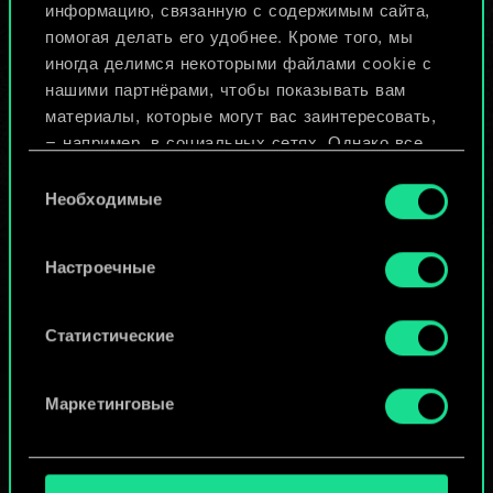
Назвать колоду и описать её
информацию, связанную с содержимым сайта,
помогая делать его удобнее. Кроме того, мы
иногда делимся некоторыми файлами cookie с
Изменить колоду
нашими партнёрами, чтобы показывать вам
материалы, которые могут вас заинтересовать,
ИЛИ
— например, в социальных сетях. Однако все
опциональные файлы cookie требуют вашего
Выбор
разрешения.
Необходимые
согласия
Просмотреть колоды
Найти подробную информацию о том, как мы
Настроечные
используем ваши файлы cookie, и изменить
связанные с ними параметры можно в меню
«Настройки» ниже.
Статистические
Маркетинговые