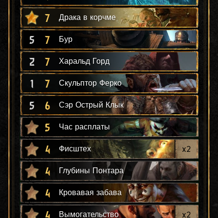
7
Драка в корчме
5
7
Бур
2
7
Харальд Горд
1
7
Скульптор Ферко
5
6
Сэр Острый Клык
5
Час расплаты
4
x
2
Фисштех
4
Глубины Понтара
4
Кровавая забава
4
x
2
Вымогательство