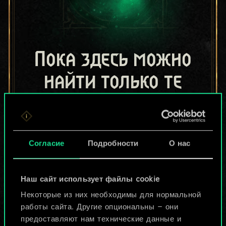
Пока здесь можно
найти только те
колоды, которыми
поделились другие
Согласие
Подробности
О нас
игроки.
Но их может быть
Наш сайт использует файлы cookie
больше!
Некоторые из них необходимы для нормальной
работы сайта. Другие опциональны — они
предоставляют нам технические данные и