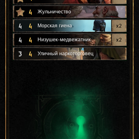
4
Жульничество
4
4
x
2
Морская гиена
4
4
x
2
Низушек-медвежатник
3
4
Уличный наркоторговец