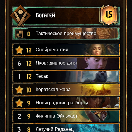
15
Богатей
0
Тактическое преимущество
12
Онейромантия
6
12
Яков: дивное дитя
1
12
Тесак
10
Коратская жара
9
Новиградские разборки
2
9
Филиппа Эйльхарт
3
8
Летучий Реданец