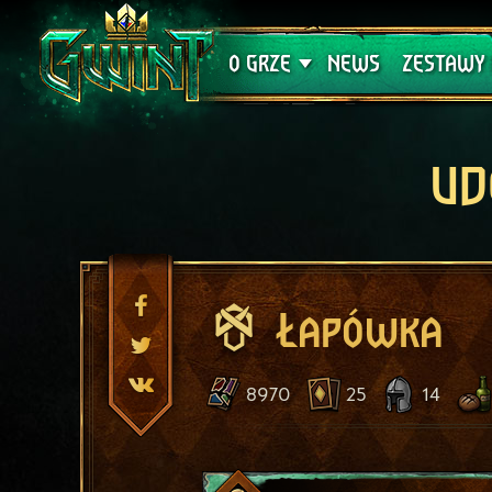
Wsparcie techniczne
Krwawa K
O GRZE
NEWS
ZESTAWY 
UD
Łapówka
8970
25
14