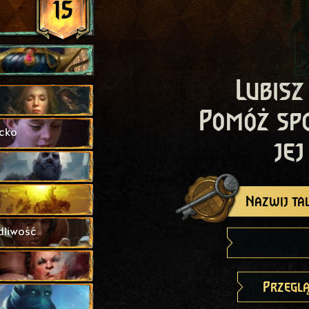
15
Lubisz
Pomóż sp
cko
jej
Nazwij tal
dliwość
Przeglą