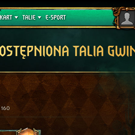
lątwa
Poradniki
KART
TALIE
E-SPORT
OSTĘPNIONA TALIA GWI
160