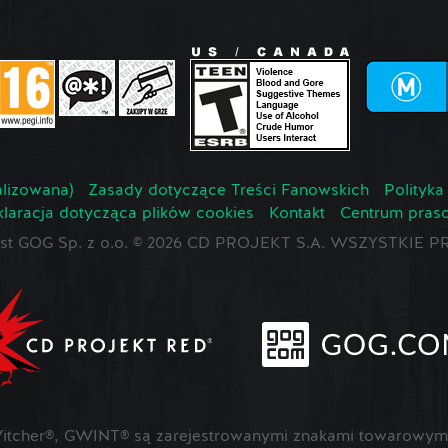
lizowana)
Zasady dotyczące Treści Fanowskich
Polityka
laracja dotycząca plików cookies
Kontakt
Centrum pras
jest GOG Sp. z o.o. © 2026 CD PROJEKT S.A. WSZYSTKI
cher®, GWINT® są zarejestrowanymi znakami towarowymi