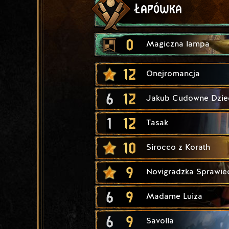
Łapówka
0
Magiczna lampa
12
Onejromancja
6
12
Jakub Cudowne Dzie
1
12
Tasak
10
Sirocco z Korath
9
Novigradzka Sprawie
6
9
Madame Luiza
6
9
Savolla