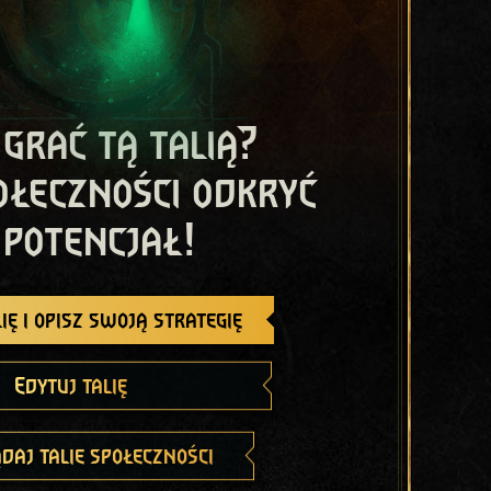
 grać tą talią?
ołeczności odkryć
 potencjał!
ię i opisz swoją strategię
Edytuj talię
daj talie społeczności