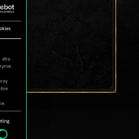
okies
, aby
rynie.
erzy
ebie
ie.
ting