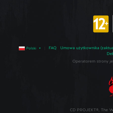
FAQ
Umowa użytkownika (zaktua
Polski
Dek
Operatorem strony 
CD PROJEKT®, The Wit