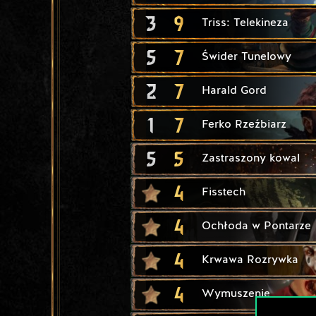
3
9
Triss: Telekineza
5
7
Świder Tunelowy
2
7
Harald Gord
1
7
Ferko Rzeźbiarz
5
5
Zastraszony kowal
4
Fisstech
4
Ochłoda w Pontarze
4
Krwawa Rozrywka
4
Wymuszenie