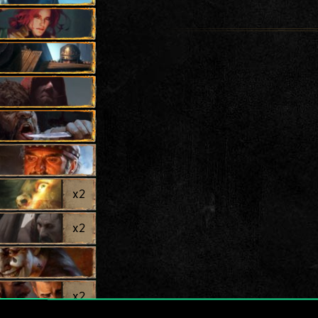
x
2
x
2
x
2