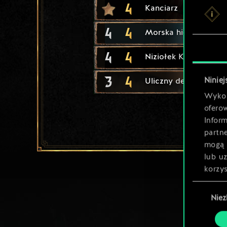
4
Kanciarz
4
4
Morska hiena
4
4
Niziołek Kasiarz
3
4
Niniej
Uliczny dealer
Wykor
ofero
Inform
partn
mogą 
lub u
korzys
Wybór
Nie
zgody