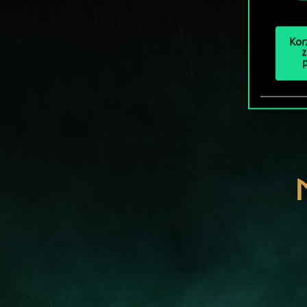
Kor
z