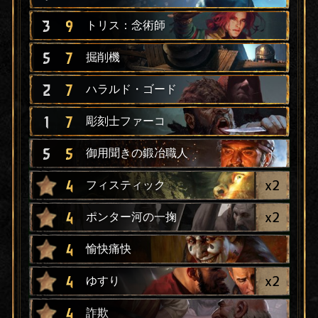
3
9
トリス：念術師
5
7
掘削機
2
7
ハラルド・ゴード
1
7
彫刻士ファーコ
5
5
御用聞きの鍛冶職人
x
2
4
フィスティック
x
2
4
ポンター河の一掬
4
愉快痛快
x
2
4
ゆすり
4
詐欺