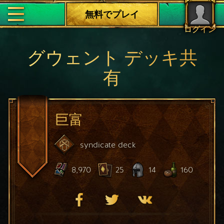
無料でプレイ
ログイン
グウェント デッキ共
有
巨富
syndicate
deck
8,970
25
14
160