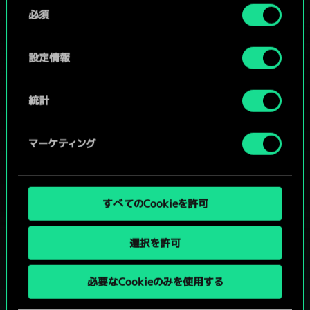
同
コミュニティデッキを閲覧
詳細は、下記の「設定」メニューでご確認ください。
必須
意
の
選
設定情報
択
統計
マーケティング
すべてのCookieを許可
選択を許可
グウェントでひと勝負といかない
必要なCookieのみを使用する
か？