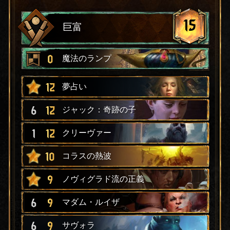
15
巨富
0
魔法のランプ
12
夢占い
6
12
ジャック：奇跡の子
1
12
クリーヴァー
10
コラスの熱波
9
ノヴィグラド流の正義
6
9
マダム・ルイザ
6
9
サヴォラ