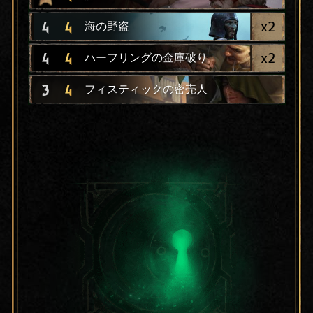
x
2
4
4
海の野盗
x
2
4
4
ハーフリングの金庫破り
3
4
フィスティックの密売人