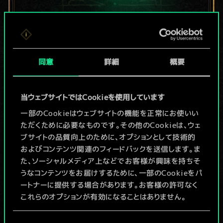
現在はまだこれし
か共有デッキがあ
同意
詳細
概要
りませんが、
当ウェブサイトではCookieを使用しています
続々追加中！
一部のCookieはウェブサイトの機能を正常にお使いい
ただくために必要なものです。その他のCookieは、ウェ
ブサイトの品質向上のために、オプションとして技術的
デッキ名入力＆ガイドを作成
およびコンテンツ関連のフィードバックを送信します。ま
た、ソーシャルメディア上などでお客様が興味を持ちそ
デッキを編集
うなコンテンツをお届けするために、一部のCookieをパ
ートナーに提供する場合があります。お客様の許可なく
これらのオプションが有効になることはありません。
/
Cookieの使用およびパフォーマンスの変更点に関する