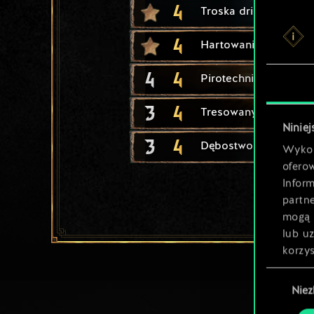
4
Troska driad
4
Hartowanie
4
4
Pirotechnik
3
4
Tresowany sokół
Niniej
3
4
Dębostworki
Wykor
ofero
Inform
partn
mogą 
lub u
korzys
Wybór
Nie
zgody