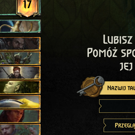
17
Lubisz
Pomóż sp
jej
Nazwij tal
Przeglą