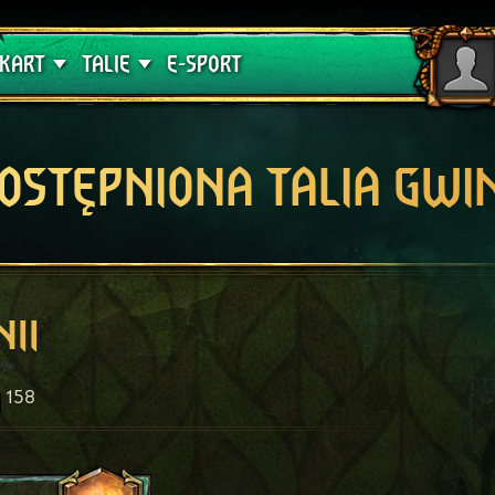
lątwa
Poradniki
KART
TALIE
E-SPORT
OSTĘPNIONA TALIA GWI
ii
158