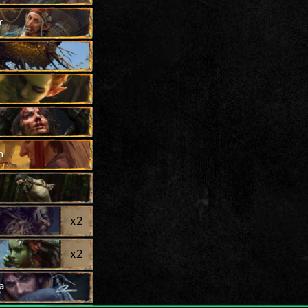
r
h
x
2
x
2
a