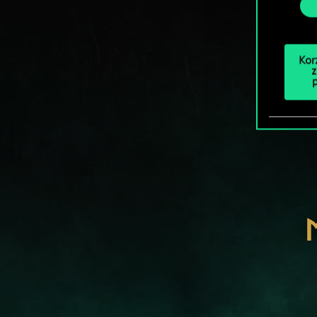
Kor
z