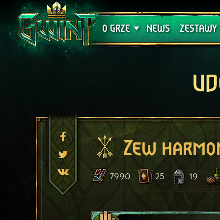
Wsparcie techniczne
Krwawa K
O GRZE
NEWS
ZESTAWY 
UD
Zew harmon
7990
25
19