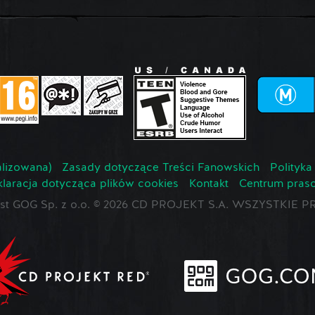
lizowana)
Zasady dotyczące Treści Fanowskich
Polityka
laracja dotycząca plików cookies
Kontakt
Centrum pras
jest GOG Sp. z o.o. © 2026 CD PROJEKT S.A. WSZYSTKI