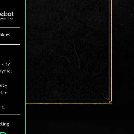
okies
, aby
rynie.
erzy
ebie
ie.
ting