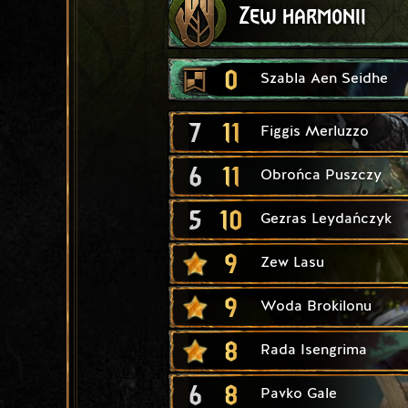
Zew harmonii
0
Szabla Aen Seidhe
7
11
Figgis Merluzzo
6
11
Obrońca Puszczy
5
10
Gezras Leydańczyk
9
Zew Lasu
9
Woda Brokilonu
8
Rada Isengrima
6
8
Pavko Gale