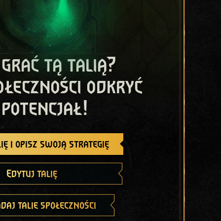
 grać tą talią?
ołeczności odkryć
 potencjał!
ię i opisz swoją strategię
Edytuj talię
daj talie społeczności