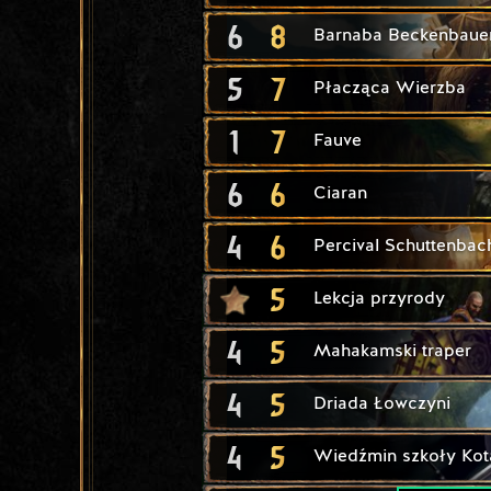
6
8
Barnaba Beckenbaue
5
7
Płacząca Wierzba
1
7
Fauve
6
6
Ciaran
4
6
Percival Schuttenbac
5
Lekcja przyrody
4
5
Mahakamski traper
4
5
Driada Łowczyni
4
5
Wiedźmin szkoły Kot