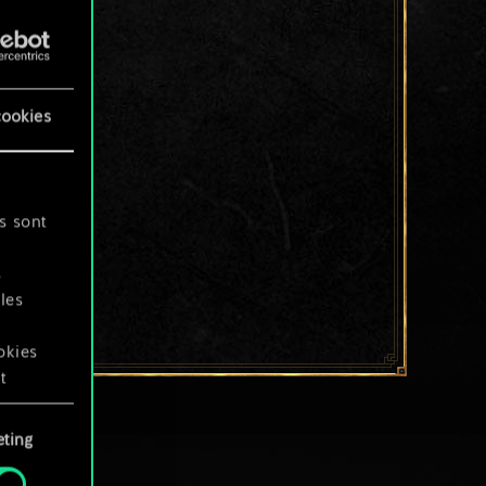
cookies
s sont
s
les
okies
t
ting
okies
.