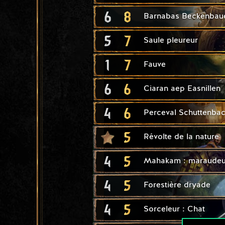
6
8
Barnabas Beckenbau
5
7
Saule pleureur
1
7
Fauve
6
6
Ciaran aep Easnillen
4
6
Perceval Schuttenba
5
Révolte de la nature
4
5
Mahakam : maraudeu
4
5
Forestière dryade
4
5
Sorceleur : Chat