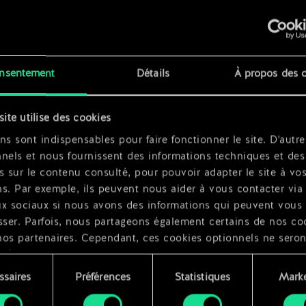
nsentement
Détails
À propos des 
x
2
x
2
site utilise des cookies
ns sont indispensables pour faire fonctionner le site. D'autre
nels et nous fournissent des informations techniques et des
s sur le contenu consulté, pour pouvoir adapter le site à vo
s. Par exemple, ils peuvent nous aider à vous contacter via 
ux sociaux si nous avons des informations qui peuvent vous
sser. Parfois, nous partageons également certains de nos co
nos partenaires. Cependant, ces cookies optionnels ne seron
qués qu'avec votre permission.
ssaires
Préférences
Statistiques
Marke
ouvez consulter tous les détails sur notre utilisation des co
ment
difier vos préférences dans le menu "Paramètres" ci-dessous