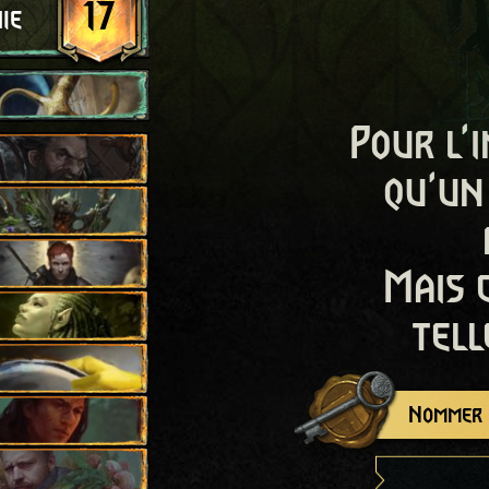
17
ie
Pour l'i
qu'un
Mais 
tell
Nommer c