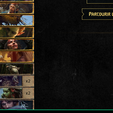
er
Parcourir 
ch
r
x
2
x
2