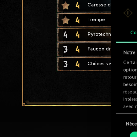
4
Caresse de dryade
4
Trempe
4
4
Co
Pyrotechnicien
3
4
Faucon dressé
Notre 
3
4
Certai
Chênes vivants
option
retour
besoin
résea
intére
avec 
appli
Sélection
Néce
du
Vous p
consente
et mo