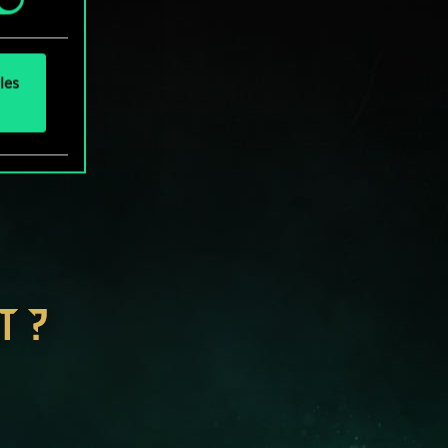
les
T ?