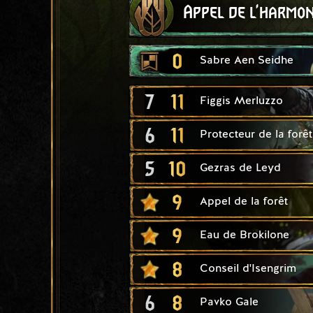
Appel de l'harmon
0
Sabre Aen Seidhe
7
11
Figgis Merluzzo
6
11
Protecteur de la forêt
5
10
Gezras de Leyd
9
Appel de la forêt
9
Eau de Brokilone
8
Conseil d'Isengrim
6
8
Pavko Gale