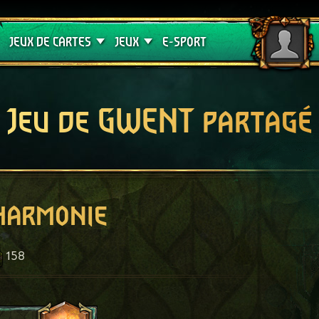
Crimson Curse
Guides de jeux
JEUX DE CARTES
JEUX
E-SPORT
Jeu de GWENT partagé
'harmonie
158