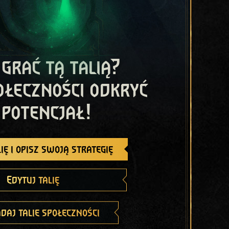
 grać tą talią?
ołeczności odkryć
 potencjał!
ię i opisz swoją strategię
Edytuj talię
daj talie społeczności