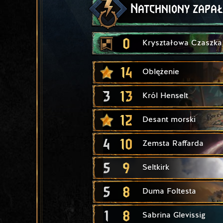
Natchniony zapał
0
Kryształowa Czaszka
14
Oblężenie
3
13
Król Henselt
12
Desant morski
4
10
Zemsta Raffarda
5
9
Seltkirk
5
8
Duma Foltesta
1
8
Sabrina Glevissig