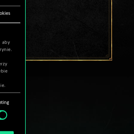
okies
, aby
rynie.
erzy
ebie
ie.
ting