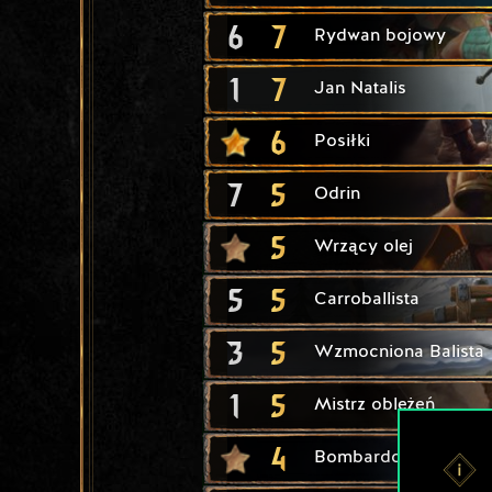
6
7
Rydwan bojowy
1
7
Jan Natalis
6
Posiłki
7
5
Odrin
5
Wrzący olej
5
5
Carroballista
3
5
Wzmocniona Balista
1
5
Mistrz oblężeń
4
Bombardowanie