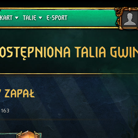
lątwa
Poradniki
KART
TALIE
E-SPORT
OSTĘPNIONA TALIA GWI
 zapał
163