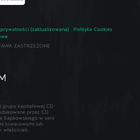
 prywatności (zaktualizowana)
Polityka Cookies
owe
E PRAWA ZASTRZEŻONE
 grupy kapitałowej CD
odukowane przez CD
 Sapkowskiego w serii
ami towarowymi lub
właścicieli.