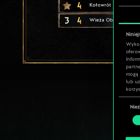
4
Kołowrót
3
4
Wieża Oblężnicza
Niniej
Wykor
ofero
Inform
partn
mogą 
lub u
korzys
Wybór
Nie
zgody