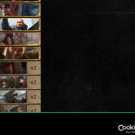
x
2
x
2
x
2
x
2
x
2