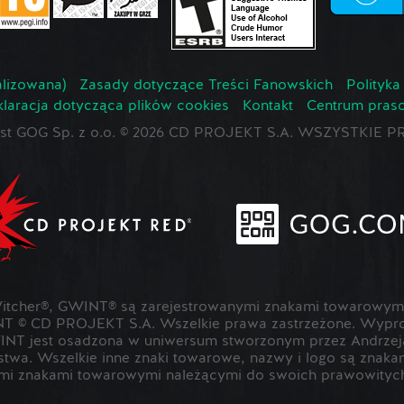
lizowana)
Zasady dotyczące Treści Fanowskich
Polityka
laracja dotycząca plików cookies
Kontakt
Centrum pras
jest GOG Sp. z o.o. © 2026 CD PROJEKT S.A. WSZYSTKI
cher®, GWINT® są zarejestrowanymi znakami towarowymi
T © CD PROJEKT S.A. Wszelkie prawa zastrzeżone. Wypr
NT jest osadzona w uniwersum stworzonym przez Andrzeja
rstwa. Wszelkie inne znaki towarowe, nazwy i logo są znak
mi znakami towarowymi należącymi do swoich prawowitych 