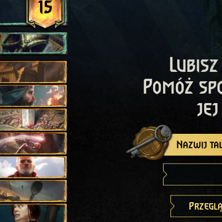
15
Lubisz
Pomóż sp
jej
Nazwij tal
Przeglą