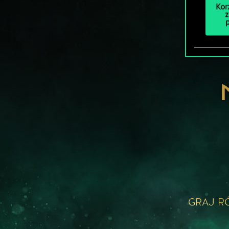
Kor
z
GRAJ R