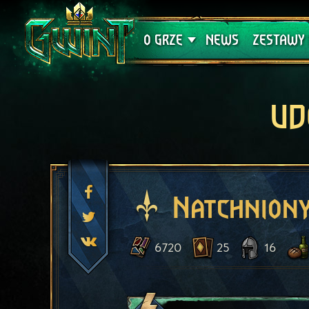
Wsparcie techniczne
Krwawa K
O GRZE
NEWS
ZESTAWY 
UD
Natchniony
6720
25
16