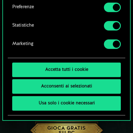
come impostare le tue preferenze sono
Preferenze
disponibili nel menu "Impostazioni" qui sotto.
Statistiche
Marketing
Accetta tutti i cookie
Acconsenti ai selezionati
Usa solo i cookie necessari
CHE NE DICI DI UNA PARTITA A GWENT?
GIOCA GRATIS
SU PC