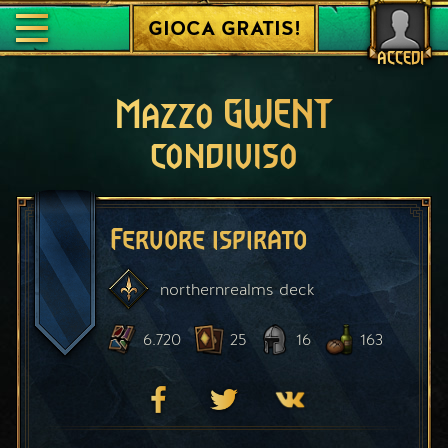
GIOCA GRATIS!
ACCEDI
Mazzo GWENT
condiviso
Fervore ispirato
northernrealms
deck
6.720
25
16
163