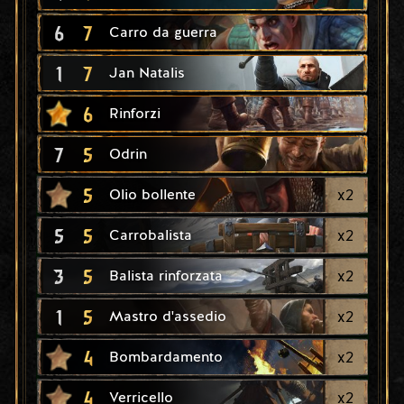
6
7
Carro da guerra
1
7
Jan Natalis
6
Rinforzi
7
5
Odrin
5
x
2
Olio bollente
5
5
x
2
Carrobalista
3
5
x
2
Balista rinforzata
1
5
x
2
Mastro d'assedio
4
x
2
Bombardamento
4
x
2
Verricello