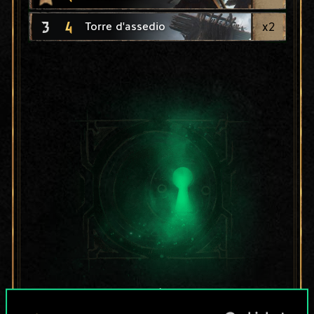
3
4
x
2
Torre d'assedio
Per ora, è solo un