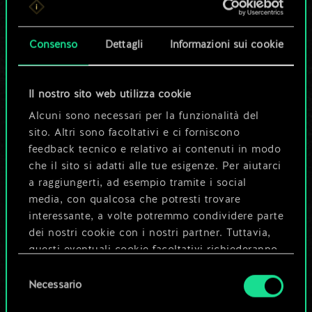
set di carte
condiviso.
Consenso
Dettagli
Informazioni sui cookie
Ma può diventare
Il nostro sito web utilizza cookie
molto altro!
Alcuni sono necessari per la funzionalità del
sito. Altri sono facoltativi e ci forniscono
feedback tecnico e relativo ai contenuti in modo
Dai un nome al mazzo e crea una
che il sito si adatti alle tue esigenze. Per aiutarci
guida
a raggiungerti, ad esempio tramite i social
media, con qualcosa che potresti trovare
interessante, a volte potremmo condividere parte
Modifica mazzo
dei nostri cookie con i nostri partner. Tuttavia,
questi eventuali cookie facoltativi richiederanno
OPPURE
la tua autorizzazione.
Selezione
Necessario
del
Tutti i dettagli su come utilizziamo i cookie e su
consenso
Esplora i mazzi della community