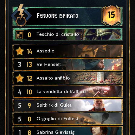
15
Fervore ispirato
0
Teschio di cristallo
14
Assedio
3
13
Re Henselt
12
Assalto anfibio
4
10
La vendetta di Raffard
5
9
Seltkirk di Gulet
5
8
Orgoglio di Foltest
1
8
Sabrina Glevissig