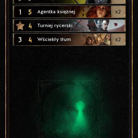
1
5
x
2
Agentka księżnej
4
Turniej rycerski
3
4
x
2
Wściekły tłum