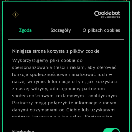
Lubisz grać tą talią?
Zgoda
Szczegóły
O plikach cookies
Pomóż społeczności
odkryć jej
Niniejsza strona korzysta z plików cookie
potencjał!
Wykorzystujemy pliki cookie do
spersonalizowania treści i reklam, aby oferować
funkcje społecznościowe i analizować ruch w
Nazwij talię i opisz swoją strategię
naszej witrynie. Informacje o tym, jak korzystasz
z naszej witryny, udostępniamy partnerom
społecznościowym, reklamowym i analitycznym.
Edytuj talię
Partnerzy mogą połączyć te informacje z innymi
danymi otrzymanymi od Ciebie lub uzyskanymi
LUB
podczas korzystania z ich usług. Kontynuując
korzystanie z naszej witryny, zgadasz się na
Wybór
używanie plików cookie.