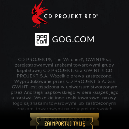
CD PROJEKT®, The Witcher®, GWINT® są
zarejestrowanymi znakami towarowymi grupy
kapitałowej CD PROJEKT. Gra GWINT © CD
PROJEKT S.A. Wszelkie prawa zastrzeżone.
Wyprodukowane przez CD PROJEKT S.A. Gra
GWINT jest osadzona w uniwersum stworzonym
przez Andrzeja Sapkowskiego w serii książek jego
autorstwa. Wszelkie inne znaki towarowe, nazwy i
logo są znakami towarowymi lub zastrzeżonymi
znakami towarowymi należącymi do swoich
prawowitych właścicieli.
Stwórz nowy poradnik
ZAIMPORTUJ TALIĘ