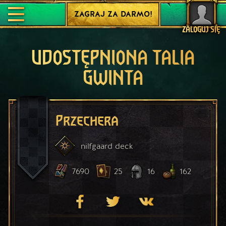
ZAGRAJ ZA DARMO!
ZALOGUJ SIĘ
UDOSTĘPNIONA TALIA
GWINTA
Przechera
nilfgaard
deck
7690
25
16
162