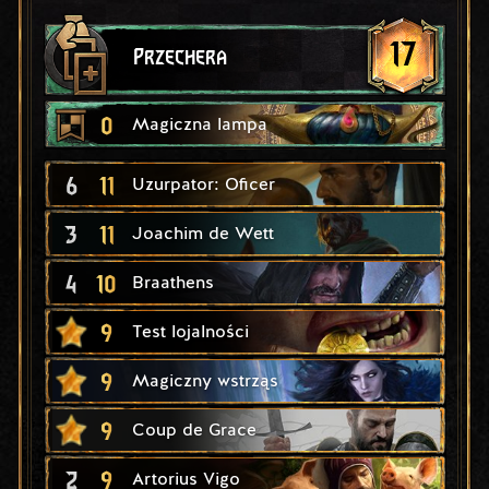
17
Przechera
0
Magiczna lampa
6
11
Uzurpator: Oficer
3
11
Joachim de Wett
4
10
Braathens
9
Test lojalności
9
Magiczny wstrząs
9
Coup de Grace
2
9
Artorius Vigo