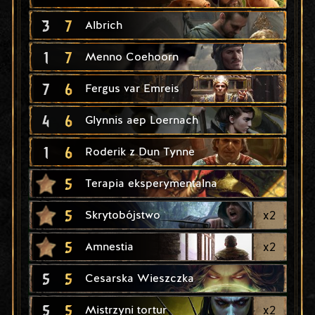
3
7
Albrich
1
7
Menno Coehoorn
7
6
Fergus var Emreis
4
6
Glynnis aep Loernach
1
6
Roderik z Dun Tynne
5
Terapia eksperymentalna
5
x
2
Skrytobójstwo
5
x
2
Amnestia
5
5
Cesarska Wieszczka
5
5
x
2
Mistrzyni tortur