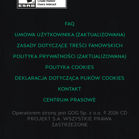
FAQ
UMOWA UŻYTKOWNIKA (ZAKTUALIZOWANA)
ZASADY DOTYCZĄCE TREŚCI FANOWSKICH
POLITYKA PRYWATNOŚCI (ZAKTUALIZOWANA)
POLITYKA COOKIES
DEKLARACJA DOTYCZĄCA PLIKÓW COOKIES
KONTAKT
CENTRUM PRASOWE
Operatorem strony jest GOG Sp. z o.o. © 2026 CD
PROJEKT S.A. WSZYSTKIE PRAWA
ZASTRZEŻONE