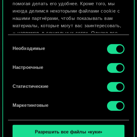
помогая делать его удобнее. Кроме того, мы
Изменить колоду
иногда делимся некоторыми файлами cookie с
нашими партнёрами, чтобы показывать вам
ИЛИ
материалы, которые могут вас заинтересовать,
— например, в социальных сетях. Однако все
опциональные файлы cookie требуют вашего
Выбор
Просмотреть колоды
разрешения.
Необходимые
согласия
Найти подробную информацию о том, как мы
Настроечные
используем ваши файлы cookie, и изменить
связанные с ними параметры можно в меню
«Настройки» ниже.
Статистические
Маркетинговые
Разрешить все файлы «куки»