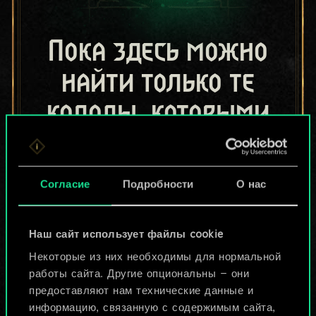
Пока здесь можно
найти только те
колоды, которыми
поделились другие
игроки.
Согласие
Подробности
О нас
Но их может быть
больше!
Наш сайт использует файлы cookie
Некоторые из них необходимы для нормальной
работы сайта. Другие опциональны — они
Назвать колоду и описать её
предоставляют нам технические данные и
информацию, связанную с содержимым сайта,