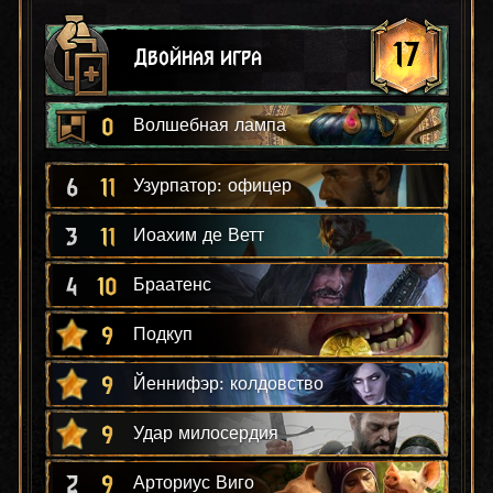
17
Двойная игра
0
Волшебная лампа
6
11
Узурпатор: офицер
3
11
Иоахим де Ветт
4
10
Браатенс
9
Подкуп
9
Йеннифэр: колдовство
9
Удар милосердия
2
9
Арториус Виго