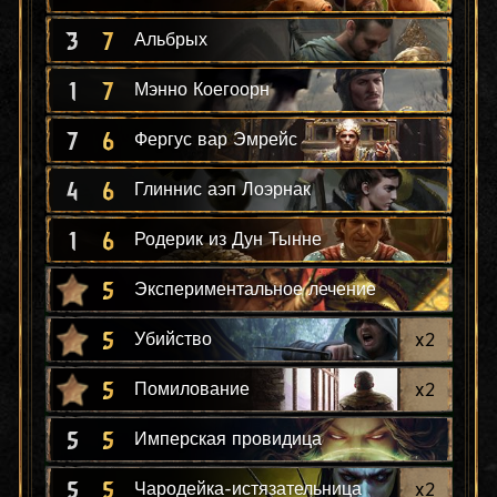
3
7
Альбрых
1
7
Мэнно Коегоорн
7
6
Фергус вар Эмрейс
4
6
Глиннис аэп Лоэрнак
1
6
Родерик из Дун Тынне
5
Экспериментальное лечение
5
x
2
Убийство
5
x
2
Помилование
5
5
Имперская провидица
5
5
x
2
Чародейка-истязательница