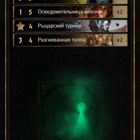
1
5
x
2
Осведомительница княгини
4
Рыцарский турнир
3
4
x
2
Разгневанная толпа