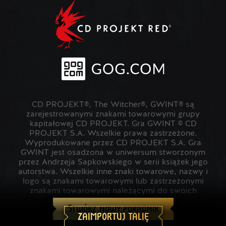
CD PROJEKT®, The Witcher®, GWINT® są
zarejestrowanymi znakami towarowymi grupy
kapitałowej CD PROJEKT. Gra GWINT © CD
PROJEKT S.A. Wszelkie prawa zastrzeżone.
Wyprodukowane przez CD PROJEKT S.A. Gra
GWINT jest osadzona w uniwersum stworzonym
przez Andrzeja Sapkowskiego w serii książek jego
autorstwa. Wszelkie inne znaki towarowe, nazwy i
logo są znakami towarowymi lub zastrzeżonymi
znakami towarowymi należącymi do swoich
prawowitych właścicieli.
Stwórz nowy poradnik
ZAIMPORTUJ TALIĘ