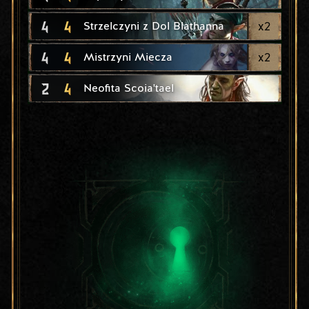
4
4
x
2
Strzelczyni z Dol Blathanna
4
4
x
2
Mistrzyni Miecza
2
4
Neofita Scoia'tael