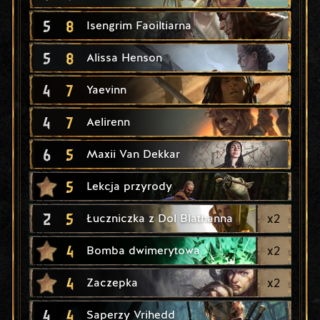
5
8
Isengrim Faoiltiarna
5
8
Alissa Henson
4
7
Yaevinn
4
7
Aelirenn
6
5
Maxii Van Dekkar
5
Lekcja przyrody
2
5
x
2
Łuczniczka z Dol Blathanna
4
x
2
Bomba dwimerytowa
4
x
2
Zaczepka
4
4
Saperzy Vrihedd