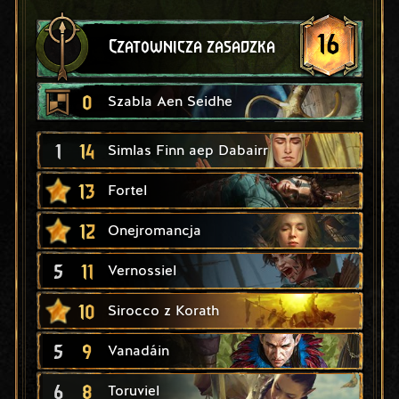
16
Czatownicza zasadzka
0
Szabla Aen Seidhe
1
14
Simlas Finn aep Dabairr
13
Fortel
12
Onejromancja
5
11
Vernossiel
10
Sirocco z Korath
5
9
Vanadáin
6
8
Toruviel