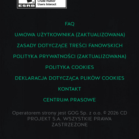
FAQ
UMOWA UŻYTKOWNIKA (ZAKTUALIZOWANA)
ZASADY DOTYCZĄCE TREŚCI FANOWSKICH
POLITYKA PRYWATNOŚCI (ZAKTUALIZOWANA)
POLITYKA COOKIES
DEKLARACJA DOTYCZĄCA PLIKÓW COOKIES
KONTAKT
CENTRUM PRASOWE
Operatorem strony jest GOG Sp. z o.o. © 2026 CD
PROJEKT S.A. WSZYSTKIE PRAWA
ZASTRZEŻONE