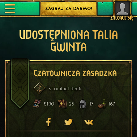
ZAGRAJ ZA DARMO!
ZALOGUJ SIĘ
UDOSTĘPNIONA TALIA
GWINTA
Czatownicza zasadzka
scoiatael
deck
8190
25
17
167