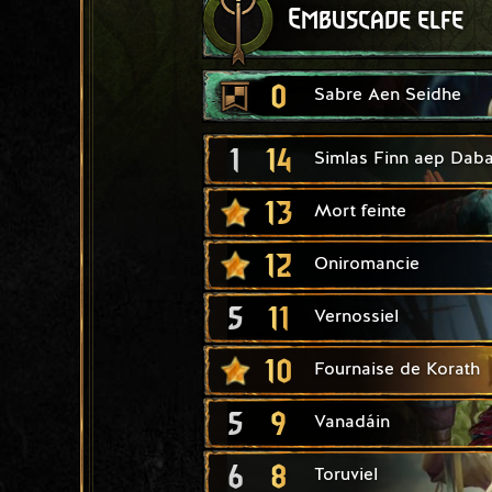
Embuscade elfe
0
Sabre Aen Seidhe
1
14
Simlas Finn aep Daba
13
Mort feinte
12
Oniromancie
5
11
Vernossiel
10
Fournaise de Korath
5
9
Vanadáin
6
8
Toruviel