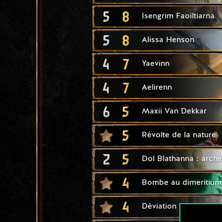
5
8
Isengrim Faoiltiarna
5
8
Alissa Henson
4
7
Yaevinn
4
7
Aelirenn
6
5
Maxii Van Dekkar
5
Révolte de la nature
2
5
Dol Blathanna : archè
4
Bombe au dimeritium
4
Déviation