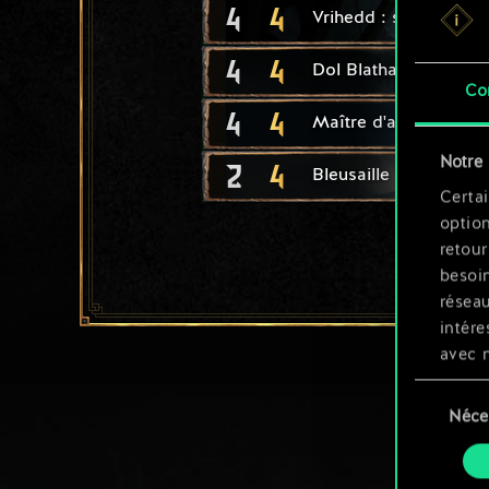
4
4
Vrihedd : sapeur
4
4
Dol Blathanna : tireu
Co
4
4
Maître d'armes elfe
Notre 
2
4
Bleusaille Scoia'tael
Certai
option
retour
besoin
résea
intére
avec 
appli
Sélection
Néce
du
Vous p
consente
et mo