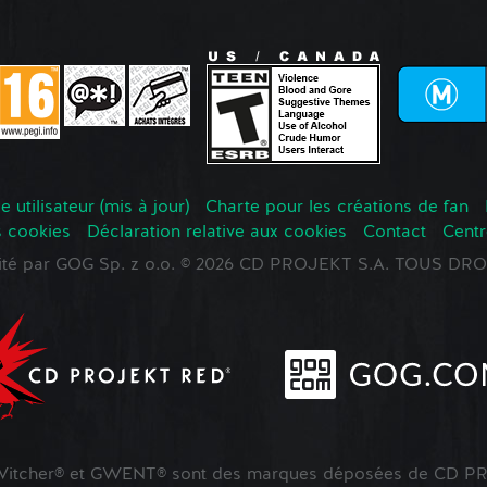
 utilisateur (mis à jour)
Charte pour les créations de fan
s cookies
Déclaration relative aux cookies
Contact
Centr
oité par GOG Sp. z o.o. © 2026 CD PROJEKT S.A. TOUS D
tcher® et GWENT® sont des marques déposées de CD PR