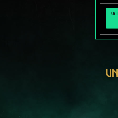
Uti
UN