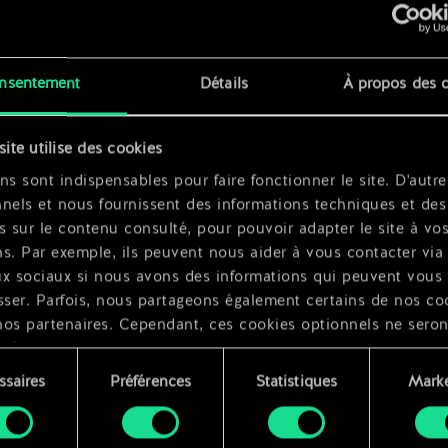
se
x
2
nsentement
Détails
À propos des 
x
2
site utilise des cookies
ns sont indispensables pour faire fonctionner le site. D'autre
nels et nous fournissent des informations techniques et des
s sur le contenu consulté, pour pouvoir adapter le site à vo
s. Par exemple, ils peuvent nous aider à vous contacter via 
ux sociaux si nous avons des informations qui peuvent vous
sser. Parfois, nous partageons également certains de nos co
nos partenaires. Cependant, ces cookies optionnels ne seron
qués qu'avec votre permission.
ssaires
Préférences
Statistiques
Marke
ouvez consulter tous les détails sur notre utilisation des co
ment
difier vos préférences dans le menu "Paramètres" ci-dessous