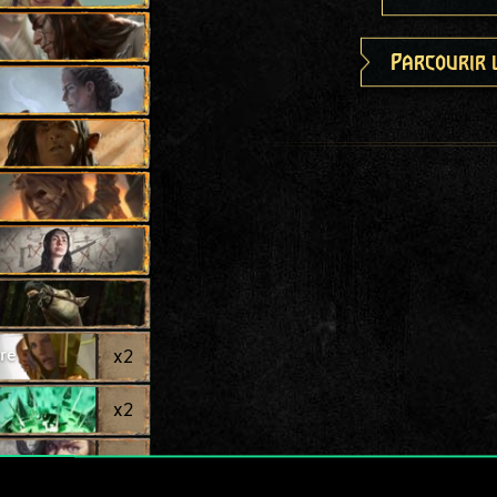
Parcourir 
re
x
2
x
2
x
2