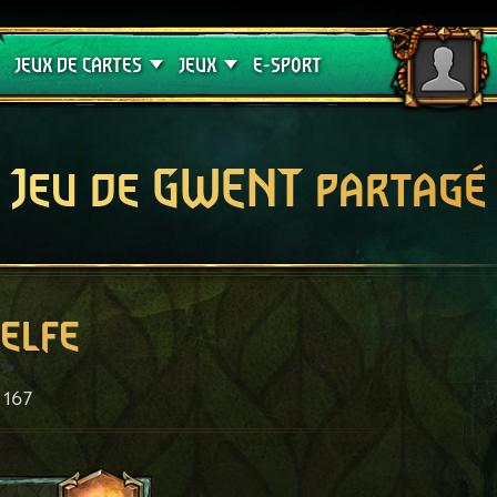
Crimson Curse
Guides de jeux
JEUX DE CARTES
JEUX
E-SPORT
Jeu de GWENT partagé
elfe
167