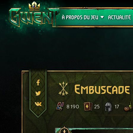
Assistance
À PROPOS DU JEU
ACTUALITÉ
Embuscade 
8 190
25
17