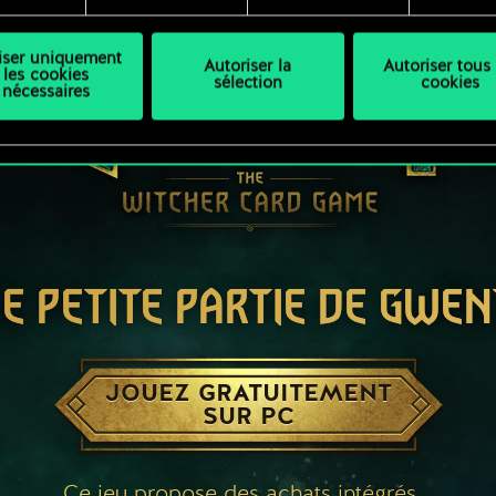
liser uniquement
Autoriser la
Autoriser tous 
les cookies
sélection
cookies
nécessaires
E PETITE PARTIE DE GWEN
JOUEZ GRATUITEMENT
SUR PC
Ce jeu propose des achats intégrés