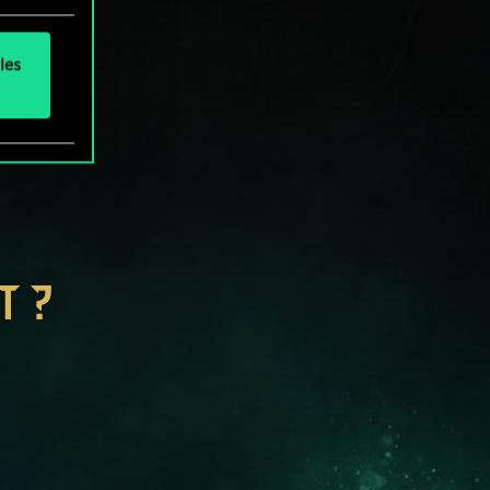
les
T ?