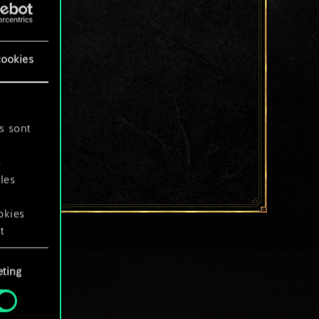
cookies
s sont
s
les
okies
t
ting
okies
.