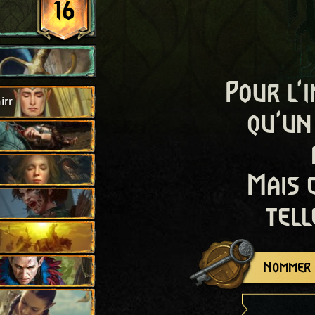
16
Pour l'i
irr
qu'un
Mais 
tell
Nommer c