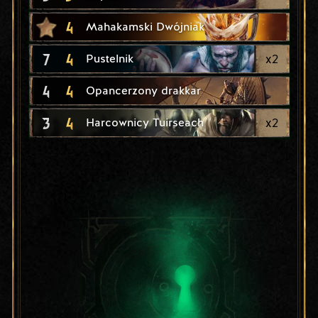
4
Mahakamski Dwójniak
7
4
x
2
Pustelnik
4
4
Opancerzony drakkar
3
4
x
2
Harcownicy Tuirseach