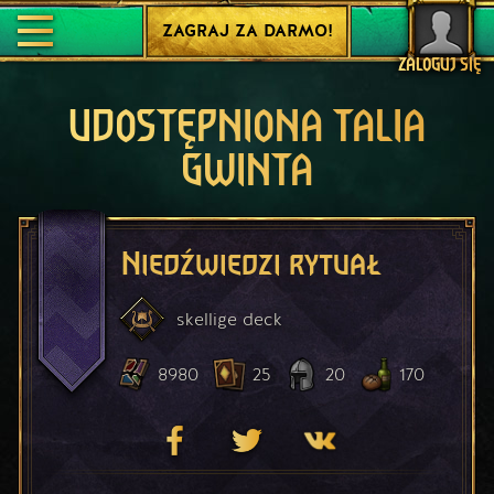
ZAGRAJ ZA DARMO!
ZALOGUJ SIĘ
UDOSTĘPNIONA TALIA
GWINTA
Niedźwiedzi rytuał
skellige
deck
8980
25
20
170