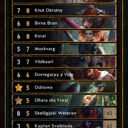
7
8
Knut Okrutny
6
8
Birna Bran
6
8
Koral
5
7
Morkvarg
3
7
Vildkaarl
6
6
Dorregaray z Vole
5
Odnowa
5
Ofiara dla Freyi
8
5
x
2
Skelligijski Weteran
3
5
x
2
Kapłan Svalbloda