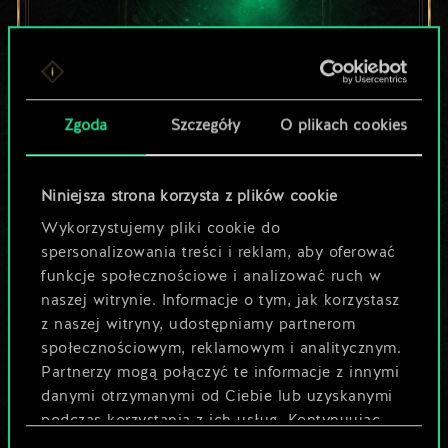
Lubisz grać tą talią?
Zgoda
Szczegóły
O plikach cookies
Pomóż społeczności
odkryć jej
Niniejsza strona korzysta z plików cookie
Wykorzystujemy pliki cookie do
potencjał!
spersonalizowania treści i reklam, aby oferować
funkcje społecznościowe i analizować ruch w
naszej witrynie. Informacje o tym, jak korzystasz
Nazwij talię i opisz swoją strategię
z naszej witryny, udostępniamy partnerom
społecznościowym, reklamowym i analitycznym.
Partnerzy mogą połączyć te informacje z innymi
Edytuj talię
danymi otrzymanymi od Ciebie lub uzyskanymi
podczas korzystania z ich usług. Kontynuując
LUB
korzystanie z naszej witryny, zgadasz się na