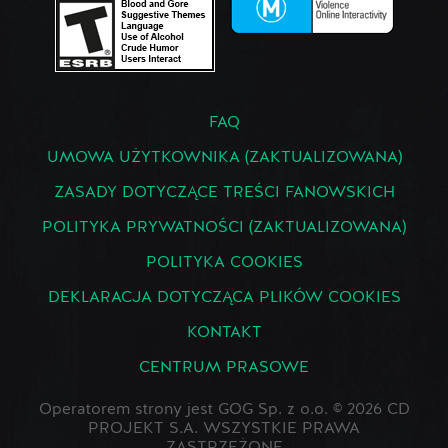
FAQ
UMOWA UŻYTKOWNIKA (ZAKTUALIZOWANA)
ZASADY DOTYCZĄCE TREŚCI FANOWSKICH
POLITYKA PRYWATNOŚCI (ZAKTUALIZOWANA)
POLITYKA COOKIES
DEKLARACJA DOTYCZĄCA PLIKÓW COOKIES
KONTAKT
CENTRUM PRASOWE
Operatorem strony jest GOG Sp. z o.o. © 2026 CD
PROJEKT S.A. WSZYSTKIE PRAWA