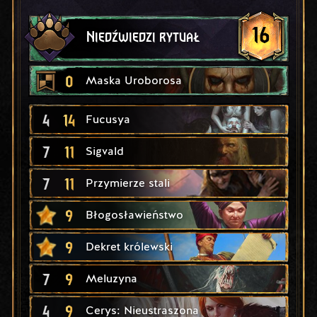
16
Niedźwiedzi rytuał
0
Maska Uroborosa
4
14
Fucusya
7
11
Sigvald
7
11
Przymierze stali
9
Błogosławieństwo
9
Dekret królewski
7
9
Meluzyna
4
9
Cerys: Nieustraszona