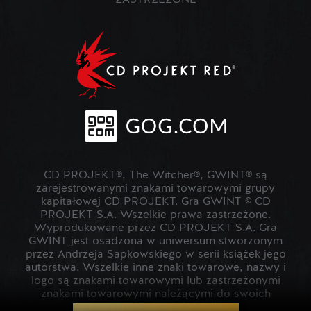
ZASTRZEŻONE
CD PROJEKT®, The Witcher®, GWINT® są
zarejestrowanymi znakami towarowymi grupy
kapitałowej CD PROJEKT. Gra GWINT © CD
PROJEKT S.A. Wszelkie prawa zastrzeżone.
Wyprodukowane przez CD PROJEKT S.A. Gra
GWINT jest osadzona w uniwersum stworzonym
przez Andrzeja Sapkowskiego w serii książek jego
autorstwa. Wszelkie inne znaki towarowe, nazwy i
logo są znakami towarowymi lub zastrzeżonymi
znakami towarowymi należącymi do swoich
prawowitych właścicieli.