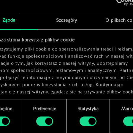
x
2
x
2
Zgoda
Szczegóły
O plikach co
x
2
sza strona korzysta z plików cookie
zystujemy pliki cookie do spersonalizowania treści i reklam
wać funkcje społecznościowe i analizować ruch w naszej wit
acje o tym, jak korzystasz z naszej witryny, udostępniamy
erom społecznościowym, reklamowym i analitycznym. Partn
połączyć te informacje z innymi danymi otrzymanymi od Ci
zyskanymi podczas korzystania z ich usług. Kontynuując
tanie z naszej witryny, zgadasz się na używanie plików cook
zbędne
Preferencje
Statystyka
Marke