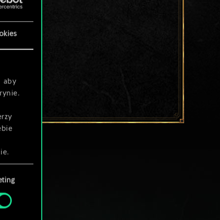
okies
, aby
rynie.
erzy
ebie
ie.
ting