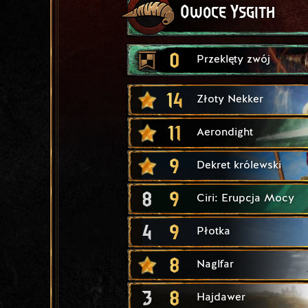
Owoce Ysgith
0
Przeklęty zwój
14
Złoty Nekker
11
Aerondight
9
Dekret królewski
8
9
Ciri: Erupcja Mocy
4
9
Płotka
8
Naglfar
3
8
Hajdawer