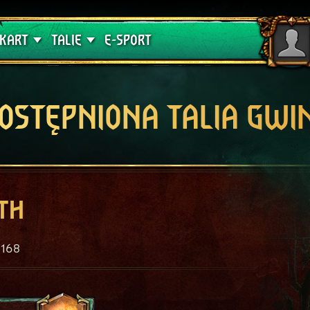
lątwa
Poradniki
KART
TALIE
E-SPORT
OSTĘPNIONA TALIA GWI
th
168