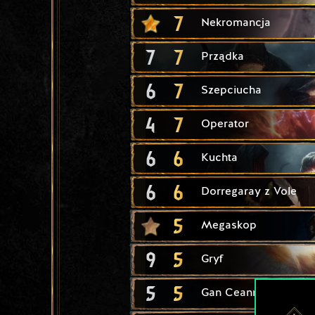
7
Nekromancja
7
7
Prządka
6
7
Szepciucha
4
7
Operator
6
6
Kuchta
6
6
Dorregaray z Vole
5
Megaskop
9
5
Gryf
5
5
Gan Ceann