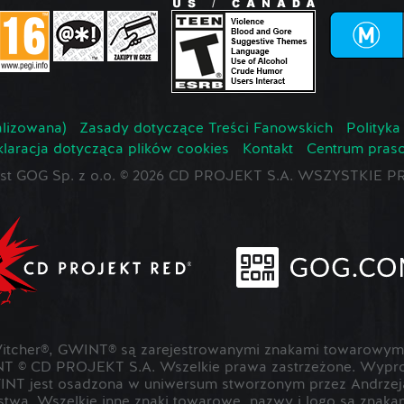
lizowana)
Zasady dotyczące Treści Fanowskich
Polityka
laracja dotycząca plików cookies
Kontakt
Centrum pras
jest GOG Sp. z o.o. © 2026 CD PROJEKT S.A. WSZYSTKI
cher®, GWINT® są zarejestrowanymi znakami towarowymi
T © CD PROJEKT S.A. Wszelkie prawa zastrzeżone. Wypr
NT jest osadzona w uniwersum stworzonym przez Andrzeja
rstwa. Wszelkie inne znaki towarowe, nazwy i logo są znak