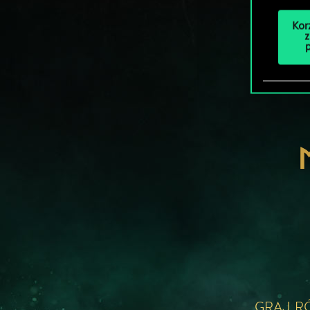
Kor
z
GRAJ R