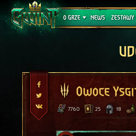
Wsparcie techniczne
Krwawa K
O GRZE
NEWS
ZESTAWY 
UD
Owoce Ysgi
7760
25
18