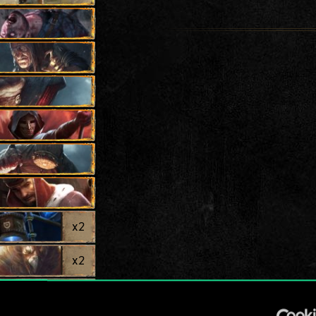
x
2
x
2
x
2