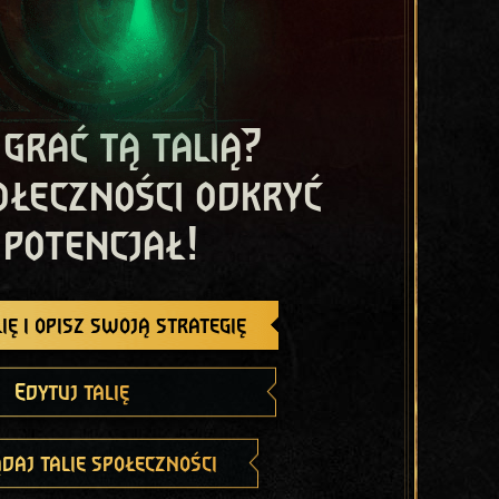
 grać tą talią?
ołeczności odkryć
 potencjał!
ię i opisz swoją strategię
Edytuj talię
daj talie społeczności