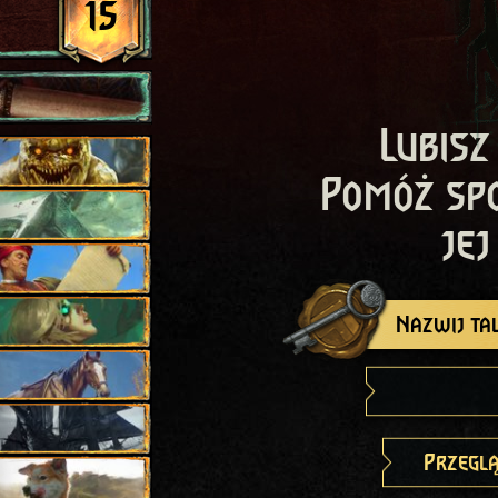
15
Lubisz
Pomóż sp
jej
Nazwij tal
Przeglą