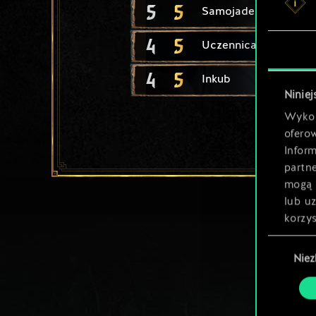
5
5
Samojadek
4
5
Uczennica wiedźmy
4
5
Inkub
Niniej
Wykor
ofero
Inform
partn
mogą 
lub u
korzys
Wybór
Nie
zgody