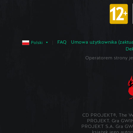
FAQ
Umowa użytkownika (zaktua
Polski
Dek
Operatorem strony 
CD PROJEKT®, The Wit
PROJEKT. Gra GWIN
PROJEKT S.A. Gra GWI
książek jego auto