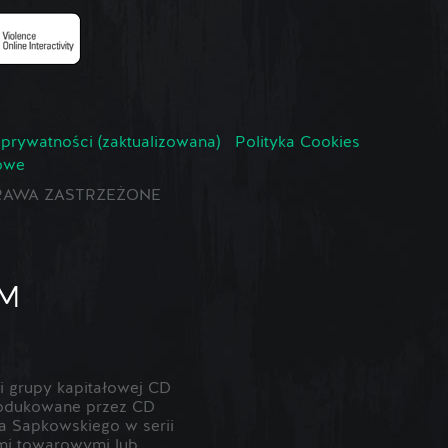
 prywatności (zaktualizowana)
Polityka Cookies
owe
E PRAWA ZASTRZEŻONE
 grupy kapitałowej CD
odukowane przez CD
 Sapkowskiego w serii
ami towarowymi lub