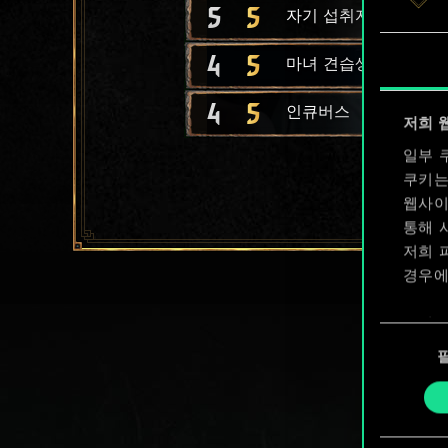
5
5
자기 섭취자
4
5
마녀 견습생
4
5
인큐버스
저희 
일부 
쿠키는
웹사이
통해 
저희 
경우에
쿠키 
동
확인할
의
선
택