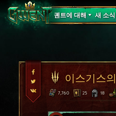
고객 지원
궨트에 대해
새 소식
이스기스의
7,760
25
18