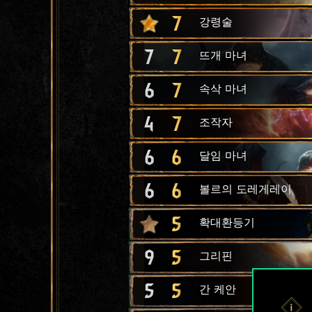
7
강령술
7
7
뜨개 마녀
6
7
속삭 마녀
4
7
조작자
6
6
달임 마녀
6
6
볼르의 도레게레이
5
확대환등기
9
5
그리핀
5
5
간 케안