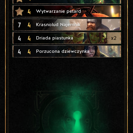
4
Wytwarzanie petard
7
4
Krasnolud Najemnik
4
4
x
2
Driada piastunka
4
4
Porzucona dziewczynka