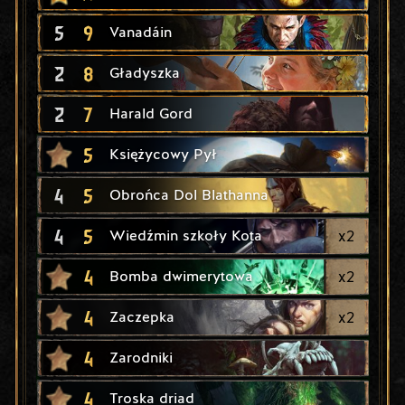
5
9
Vanadáin
2
8
Gładyszka
2
7
Harald Gord
5
Księżycowy Pył
4
5
Obrońca Dol Blathanna
4
5
x
2
Wiedźmin szkoły Kota
4
x
2
Bomba dwimerytowa
4
x
2
Zaczepka
4
Zarodniki
4
Troska driad