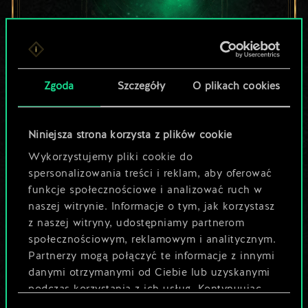
Lubisz grać tą talią?
Zgoda
Szczegóły
O plikach cookies
Pomóż społeczności
odkryć jej
Niniejsza strona korzysta z plików cookie
Wykorzystujemy pliki cookie do
potencjał!
spersonalizowania treści i reklam, aby oferować
funkcje społecznościowe i analizować ruch w
naszej witrynie. Informacje o tym, jak korzystasz
Nazwij talię i opisz swoją strategię
z naszej witryny, udostępniamy partnerom
społecznościowym, reklamowym i analitycznym.
Partnerzy mogą połączyć te informacje z innymi
Edytuj talię
danymi otrzymanymi od Ciebie lub uzyskanymi
podczas korzystania z ich usług. Kontynuując
LUB
korzystanie z naszej witryny, zgadasz się na