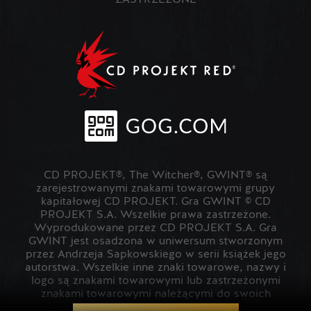
ZASTRZEŻONE
CD PROJEKT®, The Witcher®, GWINT® są
zarejestrowanymi znakami towarowymi grupy
kapitałowej CD PROJEKT. Gra GWINT © CD
PROJEKT S.A. Wszelkie prawa zastrzeżone.
Wyprodukowane przez CD PROJEKT S.A. Gra
GWINT jest osadzona w uniwersum stworzonym
przez Andrzeja Sapkowskiego w serii książek jego
autorstwa. Wszelkie inne znaki towarowe, nazwy i
logo są znakami towarowymi lub zastrzeżonymi
znakami towarowymi należącymi do swoich
prawowitych właścicieli.