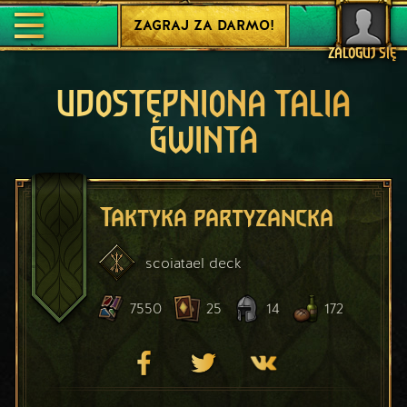
ZAGRAJ ZA DARMO!
ZALOGUJ SIĘ
UDOSTĘPNIONA TALIA
GWINTA
Taktyka partyzancka
scoiatael
deck
7550
25
14
172