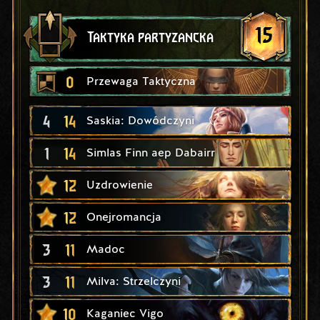
15
Taktyka partyzancka
0
Przewaga Taktyczna
4
14
Saskia: Dowódczyni
1
14
Simlas Finn aep Dabairr
12
Uzdrowienie
12
Onejromancja
3
11
Madoc
3
11
Milva: Strzelczyni
10
Kaganiec Vigo