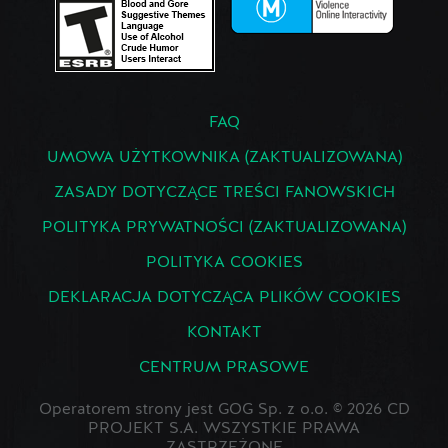
FAQ
UMOWA UŻYTKOWNIKA (ZAKTUALIZOWANA)
ZASADY DOTYCZĄCE TREŚCI FANOWSKICH
POLITYKA PRYWATNOŚCI (ZAKTUALIZOWANA)
POLITYKA COOKIES
DEKLARACJA DOTYCZĄCA PLIKÓW COOKIES
KONTAKT
CENTRUM PRASOWE
Operatorem strony jest GOG Sp. z o.o. © 2026 CD
PROJEKT S.A. WSZYSTKIE PRAWA