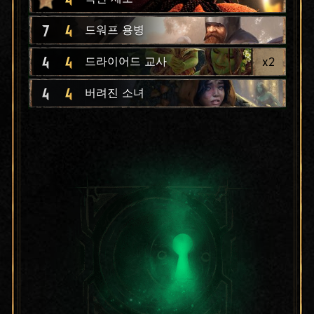
7
4
드워프 용병
4
4
x
2
드라이어드 교사
4
4
버려진 소녀