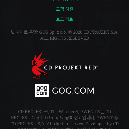
고객 지원
보도 자료
웹 사이트 운영: GOG Sp. z o.o. © 2026 CD PROJEKT S.A.
ALL RIGHTS RESERVED
CD PROJEKT®, The Witcher®, GWENT®는 CD
PROJEKT Capital Group의 등록 상표입니다. GWENT ©
CD PROJEKT S.A. All rights reserved. Developed by CD