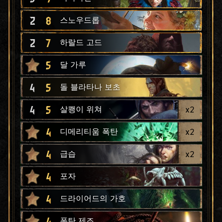
2
8
스노우드롭
2
7
하랄드 고드
5
달 가루
4
5
돌 블라타나 보초
4
5
x
2
살쾡이 위쳐
4
x
2
디메리티움 폭탄
4
x
2
급습
4
포자
4
드라이어드의 가호
4
폭탄 제조