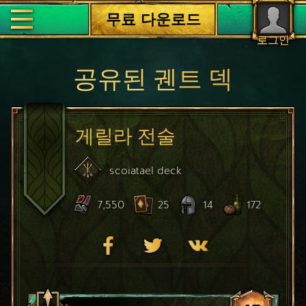
무료 다운로드
로그인
공유된 궨트 덱
게릴라 전술
scoiatael
deck
7,550
25
14
172