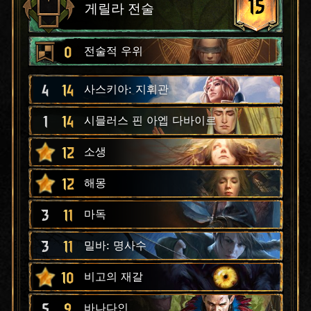
15
게릴라 전술
0
전술적 우위
4
14
사스키아: 지휘관
1
14
시믈러스 핀 아엡 다바이르
12
소생
12
해몽
3
11
마독
3
11
밀바: 명사수
10
비고의 재갈
5
9
바나다인