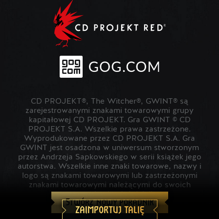
CD PROJEKT®, The Witcher®, GWINT® są
zarejestrowanymi znakami towarowymi grupy
kapitałowej CD PROJEKT. Gra GWINT © CD
PROJEKT S.A. Wszelkie prawa zastrzeżone.
Wyprodukowane przez CD PROJEKT S.A. Gra
GWINT jest osadzona w uniwersum stworzonym
przez Andrzeja Sapkowskiego w serii książek jego
autorstwa. Wszelkie inne znaki towarowe, nazwy i
logo są znakami towarowymi lub zastrzeżonymi
znakami towarowymi należącymi do swoich
prawowitych właścicieli.
Stwórz nowy poradnik
ZAIMPORTUJ TALIĘ