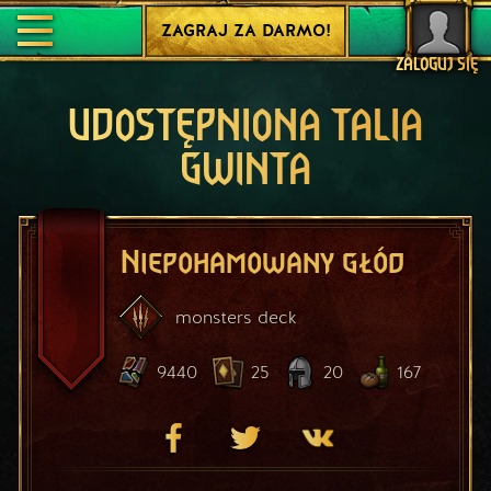
ZAGRAJ ZA DARMO!
ZALOGUJ SIĘ
UDOSTĘPNIONA TALIA
GWINTA
Niepohamowany głód
monsters
deck
9440
25
20
167