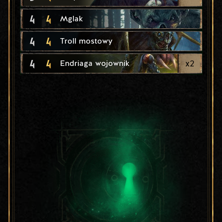
4
4
Mglak
4
4
Troll mostowy
4
4
x
2
Endriaga wojownik