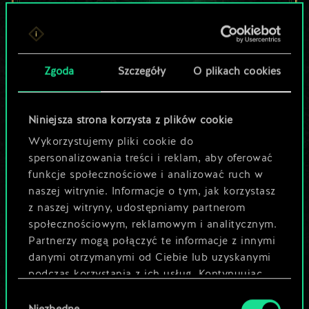
Lubisz grać tą talią?
Zgoda
Szczegóły
O plikach cookies
Pomóż społeczności
odkryć jej
Niniejsza strona korzysta z plików cookie
potencjał!
Wykorzystujemy pliki cookie do
spersonalizowania treści i reklam, aby oferować
funkcje społecznościowe i analizować ruch w
Nazwij talię i opisz swoją strategię
naszej witrynie. Informacje o tym, jak korzystasz
z naszej witryny, udostępniamy partnerom
społecznościowym, reklamowym i analitycznym.
Edytuj talię
Partnerzy mogą połączyć te informacje z innymi
danymi otrzymanymi od Ciebie lub uzyskanymi
LUB
podczas korzystania z ich usług. Kontynuując
korzystanie z naszej witryny, zgadasz się na
Wybór
używanie plików cookie.