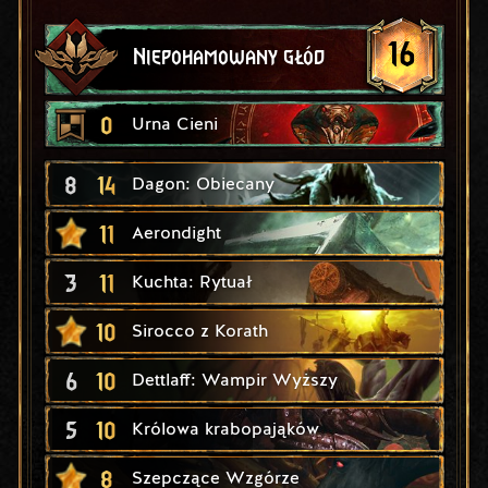
16
Niepohamowany głód
0
Urna Cieni
8
14
Dagon: Obiecany
11
Aerondight
3
11
Kuchta: Rytuał
10
Sirocco z Korath
6
10
Dettlaff: Wampir Wyższy
5
10
Królowa krabopająków
8
Szepczące Wzgórze