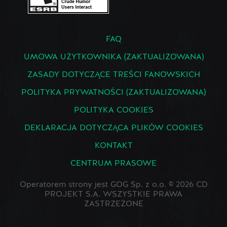
FAQ
UMOWA UŻYTKOWNIKA (ZAKTUALIZOWANA)
ZASADY DOTYCZĄCE TREŚCI FANOWSKICH
POLITYKA PRYWATNOŚCI (ZAKTUALIZOWANA)
POLITYKA COOKIES
DEKLARACJA DOTYCZĄCA PLIKÓW COOKIES
KONTAKT
CENTRUM PRASOWE
Operatorem strony jest GOG Sp. z o.o. © 2026 CD
PROJEKT S.A. WSZYSTKIE PRAWA
ZASTRZEŻONE