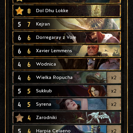
8
Dol Dhu Lokke
5
7
Kejran
6
6
Dorregaray z Vole
6
6
Xavier Lemmens
4
6
Wodnica
4
6
x
2
Wielka Ropucha
5
5
x
2
Sukkub
4
5
x
2
Syrena
4
Zarodniki
5
4
x
2
Harpia Celaeno