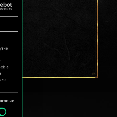
угие
о
ookie
е
ако
файлы
нговые