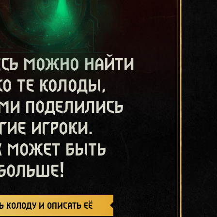
есь можно найти
ко те колоды,
ми поделились
гие игроки.
х может быть
больше!
ь колоду и описать её