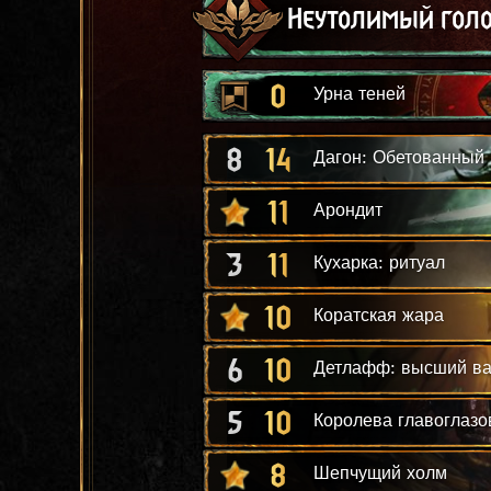
Неутолимый гол
0
Урна теней
8
14
Дагон: Обетованный
11
Арондит
3
11
Кухарка: ритуал
10
Коратская жара
6
10
Детлафф: высший в
5
10
Королева главоглазо
8
Шепчущий холм