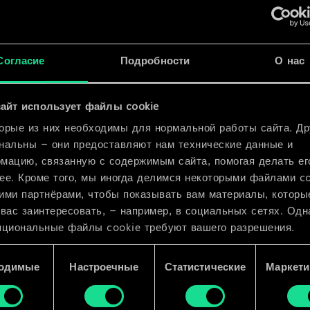
x
2
Согласие
Подробности
О нас
айт использует файлы cookie
x
2
орые из них необходимы для нормальной работы сайта. Др
нальны — они предоставляют нам технические данные и
мацию, связанную с содержимым сайта, помогая делать ег
ее. Кроме того, мы иногда делимся некоторыми файлами c
ими партнёрами, чтобы показывать вам материалы, которы
 вас заинтересовать, — например, в социальных сетях. Одн
пциональные файлы cookie требуют вашего разрешения.
 подробную информацию о том, как мы используем ваши 
одимые
Настроечные
Статистические
Маркети
e, и изменить связанные с ними параметры можно в меню
ройки» ниже.