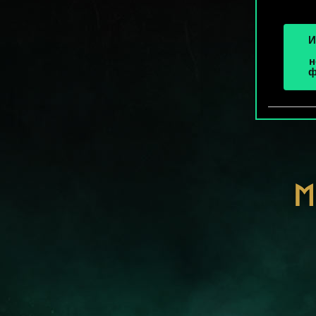
И
н
ф
М