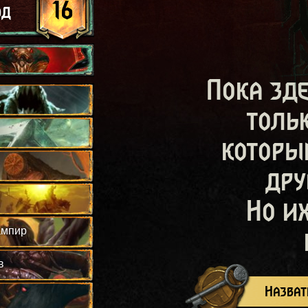
16
од
Пока зд
толь
которы
дру
Но и
ампир
в
Назват