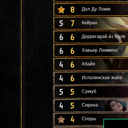
8
Дол Ду Локке
5
7
Кейран
6
6
Доррегарай из Воле
6
6
Хавьер Лемменс
4
6
Абайя
4
6
Исполинская жаба
5
5
Суккуб
4
5
Сирена
4
Споры