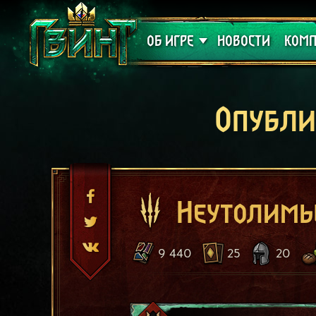
Поддержка
Алое
ОБ ИГРЕ
НОВОСТИ
КОМП
Опубли
Неутолимы
9 440
25
20