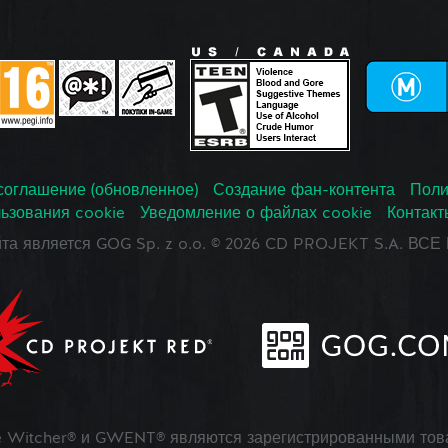
соглашение (обновленное)
Создание фан-контента
Поли
ьзования cookie
Уведомление о файлах cookie
Контакт
йта является GOG Sp. z o.o. © 2026 CD PROJEKT S.A. В
 Witcher® и GWENT® являются зарегистрированными тов