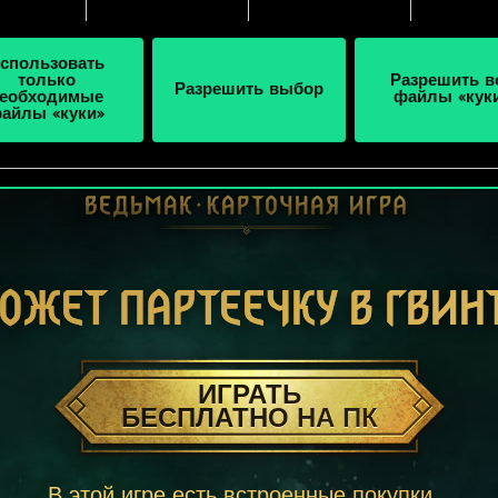
спользовать
только
Разрешить в
Разрешить выбор
еобходимые
файлы «кук
айлы «куки»
ОЖЕТ ПАРТЕЕЧКУ В ГВИН
ИГРАТЬ
БЕСПЛАТНО НА ПК
В этой игре есть встроенные покупки