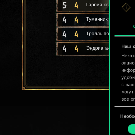
5
4
Гарпия келено
4
4
Туманник
4
4
Тролль под мостом
4
4
Наш с
Эндриага-воин
Некот
опцио
инфор
удобн
с наш
могут
все о
Выбор
Найти
Необх
согласия
cooki
«Наст