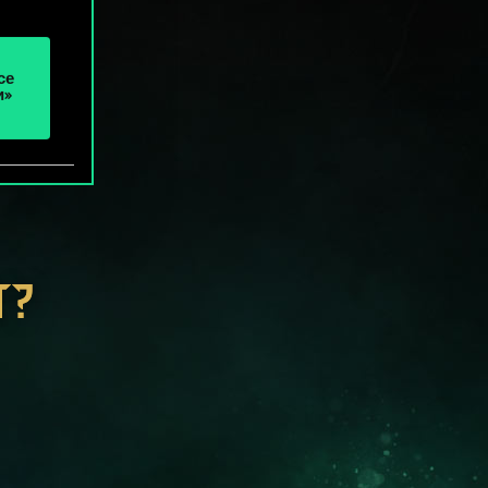
се
и»
Т?