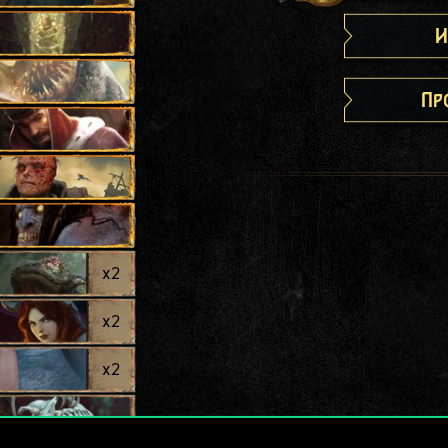
И
Пр
x
2
x
2
x
2