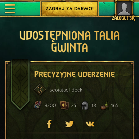
ZAGRAJ ZA DARMO!
ZALOGUJ SIĘ
UDOSTĘPNIONA TALIA
GWINTA
Precyzyjne uderzenie
scoiatael
deck
8200
25
13
165