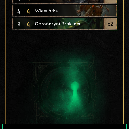
4
4
Wiewiórka
2
4
x
2
Obrończyni Brokilonu