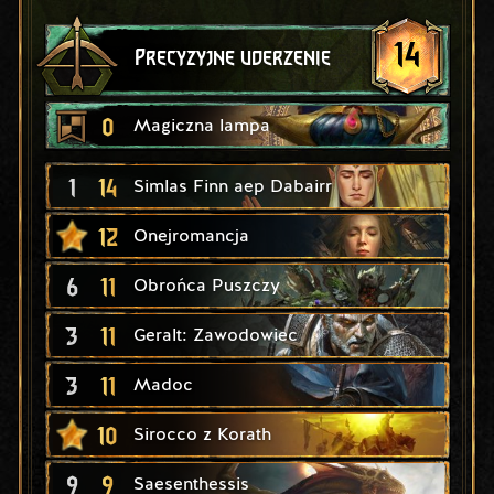
14
Precyzyjne uderzenie
0
Magiczna lampa
1
14
Simlas Finn aep Dabairr
12
Onejromancja
6
11
Obrońca Puszczy
3
11
Geralt: Zawodowiec
3
11
Madoc
10
Sirocco z Korath
9
9
Saesenthessis