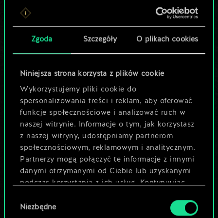
Lubisz grać tą talią?
Pomóż społeczności
Zgoda
Szczegóły
O plikach cookies
odkryć jej
potencjał!
Niniejsza strona korzysta z plików cookie
Wykorzystujemy pliki cookie do
spersonalizowania treści i reklam, aby oferować
Nazwij talię i opisz swoją strategię
funkcje społecznościowe i analizować ruch w
naszej witrynie. Informacje o tym, jak korzystasz
z naszej witryny, udostępniamy partnerom
Edytuj talię
społecznościowym, reklamowym i analitycznym.
Partnerzy mogą połączyć te informacje z innymi
LUB
danymi otrzymanymi od Ciebie lub uzyskanymi
podczas korzystania z ich usług. Kontynuując
korzystanie z naszej witryny, zgadasz się na
Wybór
Przeglądaj talie społeczności
używanie plików cookie.
Niezbędne
zgody