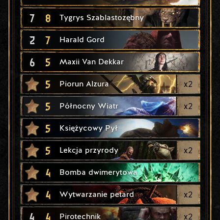
7
8
Tygrys Szablastozębny
2
7
Harald Gord
6
5
Maxii Van Dekkar
5
x
2
Piorun Alzura
5
x
2
Północny Wiatr
5
Księżycowy Pył
5
x
2
Lekcja przyrody
4
Bomba dwimerytowa
4
x
2
Wytwarzanie petard
4
4
x
2
Pirotechnik