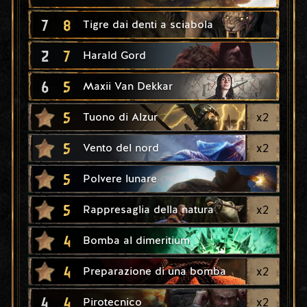
7
8
Tigre dai denti a sciabola
2
7
Harald Gord
6
5
Maxii Van Dekkar
5
x
2
Tuono di Alzur
5
x
2
Vento del nord
5
Polvere lunare
5
x
2
Rappresaglia della natura
4
Bomba al dimeritium
4
x
2
Preparazione di una bomba
4
4
x
2
Pirotecnico