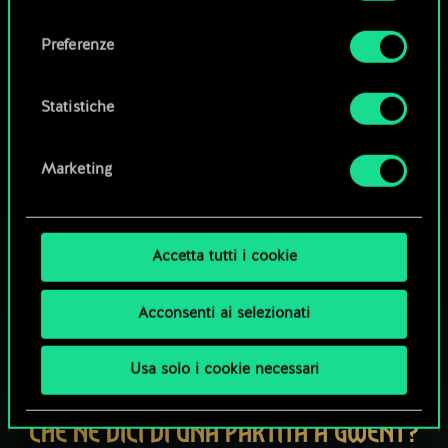
Tutti i dettagli su come utilizziamo i cookie e su
consenso
come impostare le tue preferenze sono
Esplora i mazzi della community
Preferenze
disponibili nel menu "Impostazioni" qui sotto.
Statistiche
Marketing
Accetta tutti i cookie
Acconsenti ai selezionati
Usa solo i cookie necessari
CHE NE DICI DI UNA PARTITA A GWENT?