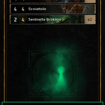
4
4
Scoiattolo
2
4
x
2
Sentinella Brokilon