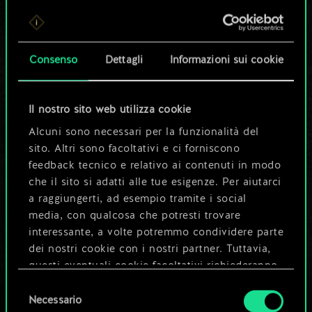
Per ora, è solo un
set di carte
Consenso
Dettagli
Informazioni sui cookie
condiviso.
Ma può diventare
Il nostro sito web utilizza cookie
Alcuni sono necessari per la funzionalità del
molto altro!
sito. Altri sono facoltativi e ci forniscono
feedback tecnico e relativo ai contenuti in modo
che il sito si adatti alle tue esigenze. Per aiutarci
Dai un nome al mazzo e crea una
a raggiungerti, ad esempio tramite i social
guida
media, con qualcosa che potresti trovare
interessante, a volte potremmo condividere parte
dei nostri cookie con i nostri partner. Tuttavia,
Modifica mazzo
questi eventuali cookie facoltativi richiederanno
la tua autorizzazione.
Selezione
OPPURE
Necessario
del