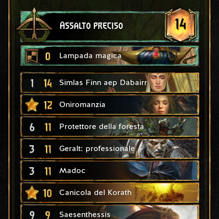
14
Assalto preciso
0
Lampada magica
1
14
Simlas Finn aep Dabairr
12
Oniromanzia
6
11
Protettore della foresta
3
11
Geralt: professionale
3
11
Madoc
10
Canicola del Korath
9
9
Saesenthessis