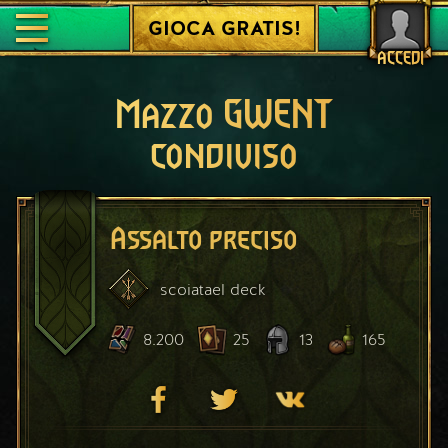
GIOCA GRATIS!
ACCEDI
Mazzo GWENT
condiviso
Assalto preciso
scoiatael
deck
8.200
25
13
165