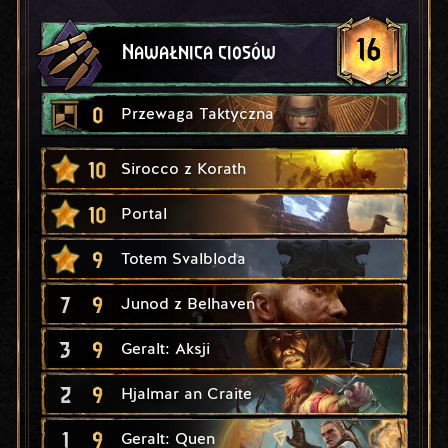
16
Nawałnica ciosów
0
Przewaga Taktyczna
10
Sirocco z Korath
10
Portal
9
Totem Svalbloda
7
9
Junod z Belhaven
3
9
Geralt: Aksji
2
9
Hjalmar an Craite
1
9
Geralt: Quen