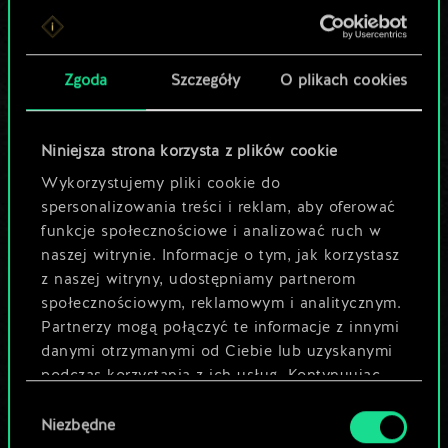
Lubisz grać tą talią?
Pomóż społeczności
Zgoda
Szczegóły
O plikach cookies
odkryć jej
potencjał!
Niniejsza strona korzysta z plików cookie
Wykorzystujemy pliki cookie do
spersonalizowania treści i reklam, aby oferować
Nazwij talię i opisz swoją strategię
funkcje społecznościowe i analizować ruch w
naszej witrynie. Informacje o tym, jak korzystasz
z naszej witryny, udostępniamy partnerom
Edytuj talię
społecznościowym, reklamowym i analitycznym.
Partnerzy mogą połączyć te informacje z innymi
LUB
danymi otrzymanymi od Ciebie lub uzyskanymi
podczas korzystania z ich usług. Kontynuując
korzystanie z naszej witryny, zgadasz się na
Wybór
Przeglądaj talie społeczności
używanie plików cookie.
Niezbędne
zgody