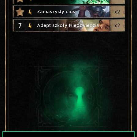
4
x
2
Zamaszysty cios
7
4
x
2
Adept szkoły Niedźwiedzia