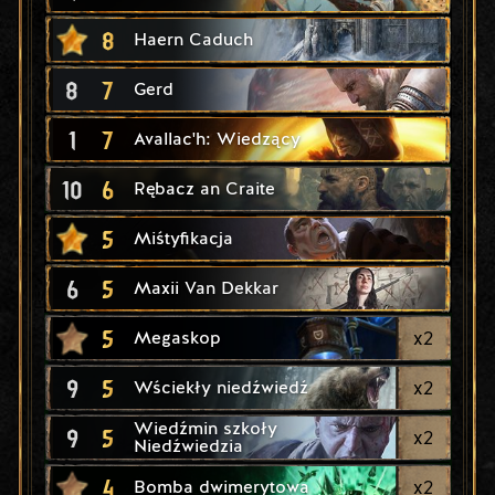
8
Haern Caduch
8
7
Gerd
1
7
Avallac'h: Wiedzący
10
6
Rębacz an Craite
5
Miśtyfikacja
6
5
Maxii Van Dekkar
5
x
2
Megaskop
9
5
x
2
Wściekły niedźwiedź
Wiedźmin szkoły
9
5
x
2
Niedźwiedzia
4
x
2
Bomba dwimerytowa