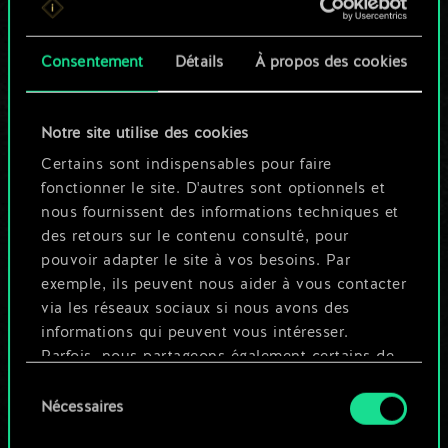
n'est qu'un jeu de
Consentement
Détails
À propos des cookies
cartes partagé.
Mais cela peut être
Notre site utilise des cookies
tellement plus !
Certains sont indispensables pour faire
fonctionner le site. D'autres sont optionnels et
nous fournissent des informations techniques et
Nommer ce jeu et créer un guide
des retours sur le contenu consulté, pour
pouvoir adapter le site à vos besoins. Par
exemple, ils peuvent nous aider à vous contacter
Modifier le jeu
via les réseaux sociaux si nous avons des
informations qui peuvent vous intéresser.
OU
Parfois, nous partageons également certains de
nos cookies avec nos partenaires. Cependant,
Sélection
ces cookies optionnels ne seront appliqués
Nécessaires
du
Parcourir les jeux de la communauté
qu'avec votre permission.
consentement