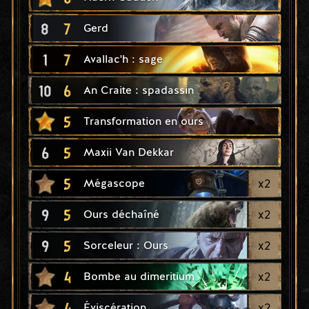
8
7
Gerd
1
7
Avallac'h : sage
10
6
An Craite : spadassin
5
Transformation en ours
6
5
Maxii Van Dekkar
5
x
2
Mégascope
9
5
x
2
Ours déchaîné
9
5
x
2
Sorceleur : Ours
4
x
2
Bombe au dimeritium
4
x
2
Éviscération