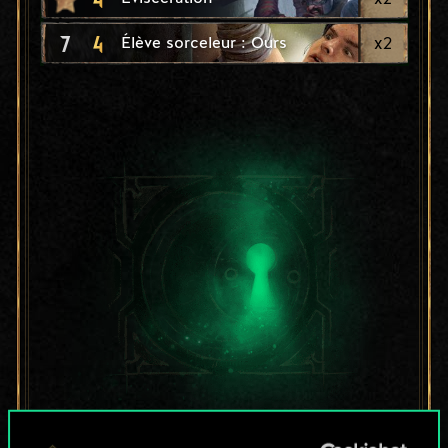
7
4
x
2
Élève sorceleur : Ours
Pour l'instant, ce