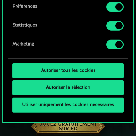
Préférences
Vous pouvez consulter tous les détails sur notre
utilisation des cookies et modifier vos
préférences dans le menu "Paramètres" ci-
Statistiques
dessous.
Marketing
Autoriser tous les cookies
Autoriser la sélection
Utiliser uniquement les cookies nécessaires
UNE PETITE PARTIE DE GWENT ?
JOUEZ GRATUITEMENT
SUR PC