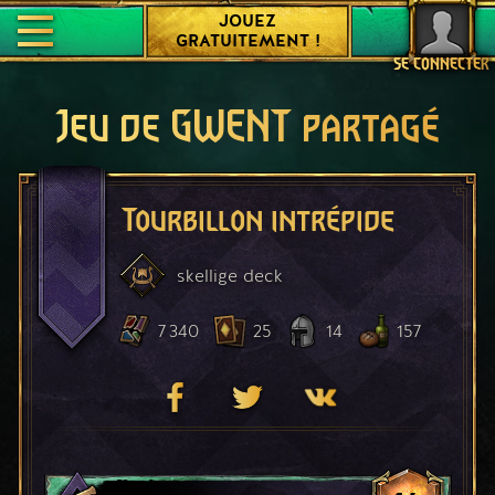
JOUEZ
GRATUITEMENT !
SE CONNECTER
Jeu de GWENT partagé
Tourbillon intrépide
skellige
deck
7 340
25
14
157