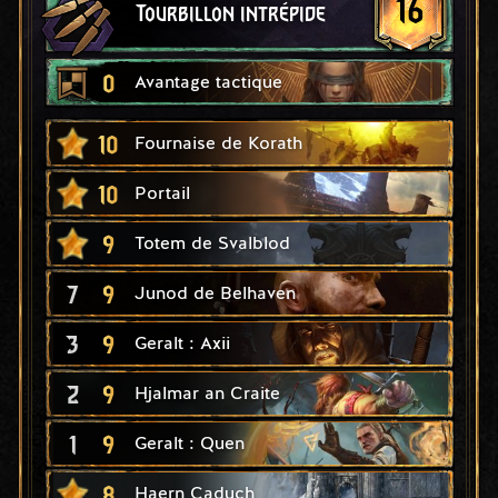
16
Tourbillon intrépide
0
Avantage tactique
10
Fournaise de Korath
10
Portail
9
Totem de Svalblod
7
9
Junod de Belhaven
3
9
Geralt : Axii
2
9
Hjalmar an Craite
1
9
Geralt : Quen
8
Haern Caduch