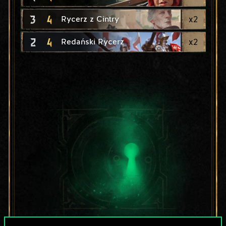
3
4
x
2
Rycerz z Cintry
2
4
x
2
Redański Rycerz