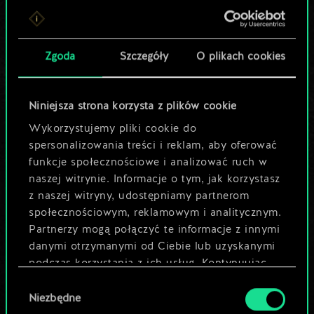
Lubisz grać tą talią?
Pomóż społeczności
Zgoda
Szczegóły
O plikach cookies
odkryć jej
potencjał!
Niniejsza strona korzysta z plików cookie
Wykorzystujemy pliki cookie do
spersonalizowania treści i reklam, aby oferować
Nazwij talię i opisz swoją strategię
funkcje społecznościowe i analizować ruch w
naszej witrynie. Informacje o tym, jak korzystasz
z naszej witryny, udostępniamy partnerom
Edytuj talię
społecznościowym, reklamowym i analitycznym.
Partnerzy mogą połączyć te informacje z innymi
LUB
danymi otrzymanymi od Ciebie lub uzyskanymi
podczas korzystania z ich usług. Kontynuując
korzystanie z naszej witryny, zgadasz się na
Wybór
Przeglądaj talie społeczności
używanie plików cookie.
Niezbędne
zgody