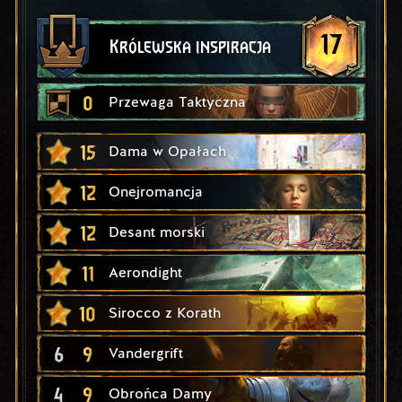
17
Królewska inspiracja
0
Przewaga Taktyczna
15
Dama w Opałach
12
Onejromancja
12
Desant morski
11
Aerondight
10
Sirocco z Korath
6
9
Vandergrift
4
9
Obrońca Damy