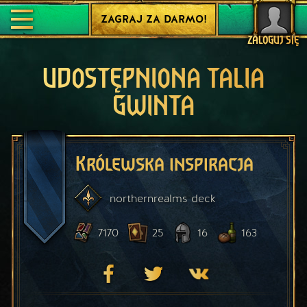
ZAGRAJ ZA DARMO!
ZALOGUJ SIĘ
UDOSTĘPNIONA TALIA
GWINTA
Królewska inspiracja
northernrealms
deck
7170
25
16
163