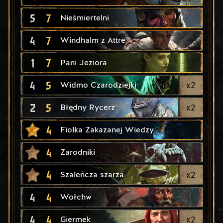
5
7
Nieśmiertelni
4
7
Windhalm z Attre
1
7
Pani Jeziora
4
5
x
2
Widmo Czarodziejki
2
5
x
2
Błędny Rycerz
4
Fiolka Zakazanej Wiedzy
4
Zarodniki
4
x
2
Szaleńcza szarża
4
4
Wołchw
4
4
x
2
Giermek