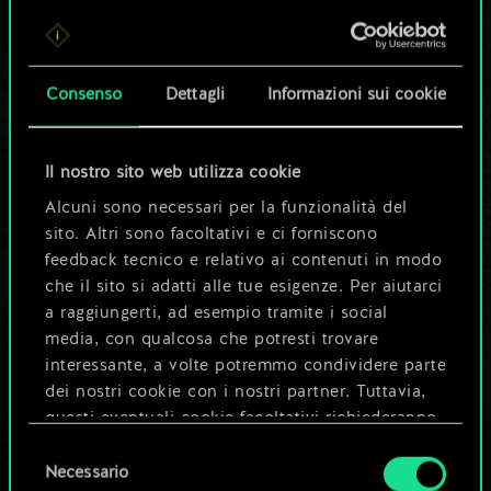
Per ora, è solo un
set di carte
Consenso
Dettagli
Informazioni sui cookie
condiviso.
Ma può diventare
Il nostro sito web utilizza cookie
Alcuni sono necessari per la funzionalità del
molto altro!
sito. Altri sono facoltativi e ci forniscono
feedback tecnico e relativo ai contenuti in modo
che il sito si adatti alle tue esigenze. Per aiutarci
Dai un nome al mazzo e crea una
a raggiungerti, ad esempio tramite i social
guida
media, con qualcosa che potresti trovare
interessante, a volte potremmo condividere parte
dei nostri cookie con i nostri partner. Tuttavia,
Modifica mazzo
questi eventuali cookie facoltativi richiederanno
la tua autorizzazione.
Selezione
OPPURE
Necessario
del