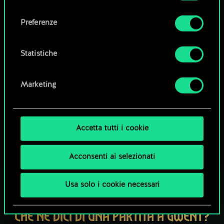
Tutti i dettagli su come utilizziamo i cookie e su
consenso
come impostare le tue preferenze sono
Esplora i mazzi della community
Preferenze
disponibili nel menu "Impostazioni" qui sotto.
Statistiche
Marketing
Accetta tutti i cookie
Acconsenti ai selezionati
Usa solo i cookie necessari
CHE NE DICI DI UNA PARTITA A GWENT?