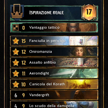
17
Ispirazione reale
0
Vantaggio tattico
15
Fanciulla in pericolo
12
Oniromanzia
12
Assalto anfibio
11
Aerondight
10
Canicola del Korath
6
9
Vandergrift
4
9
Lo scudo della damigella