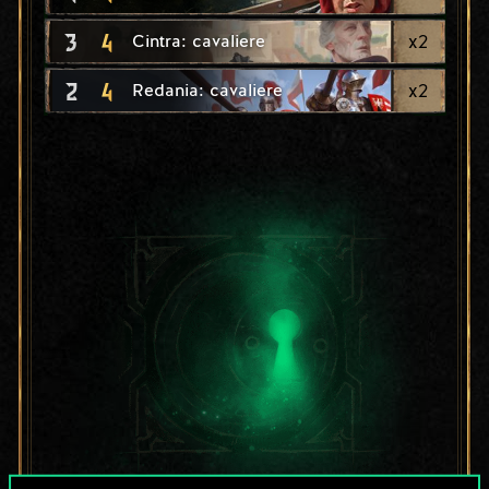
3
4
x
2
Cintra: cavaliere
2
4
x
2
Redania: cavaliere