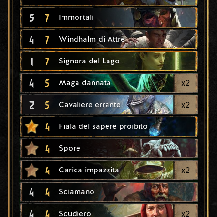
5
7
Immortali
4
7
Windhalm di Attre
1
7
Signora del Lago
4
5
x
2
Maga dannata
2
5
x
2
Cavaliere errante
4
Fiala del sapere proibito
4
Spore
4
x
2
Carica impazzita
4
4
Sciamano
4
4
x
2
Scudiero