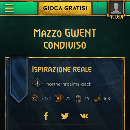
GIOCA GRATIS!
ACCEDI
Mazzo GWENT
condiviso
Ispirazione reale
northernrealms
deck
7.170
25
16
163