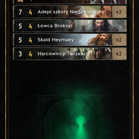
7
4
x
2
Adept szkoły Niedźwiedzia
5
4
Łowca Brokvar
5
4
x
2
Skald Heymaey
3
4
x
2
Harcownicy Tuirseach