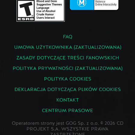
FAQ
UMOWA UŻYTKOWNIKA (ZAKTUALIZOWANA)
ZASADY DOTYCZĄCE TREŚCI FANOWSKICH
POLITYKA PRYWATNOŚCI (ZAKTUALIZOWANA)
POLITYKA COOKIES
DEKLARACJA DOTYCZĄCA PLIKÓW COOKIES
KONTAKT
CENTRUM PRASOWE
Operatorem strony jest GOG Sp. z o.o. © 2026 CD
PROJEKT S.A. WSZYSTKIE PRAWA