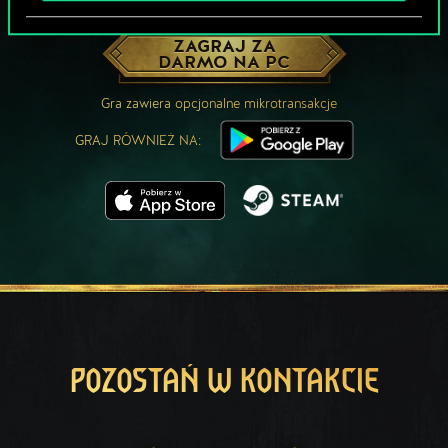
MOŻE PARTYJKA W GWINTA?
ZAGRAJ ZA
DARMO NA PC
Gra zawiera opcjonalne mikrotransakcje
GRAJ RÓWNIEŻ NA:
POZOSTAŃ W KONTAKCIE