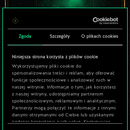
Lubisz grać tą talią?
Zgoda
Szczegóły
O plikach cookies
Pomóż społeczności
odkryć jej
Niniejsza strona korzysta z plików cookie
Wykorzystujemy pliki cookie do
potencjał!
spersonalizowania treści i reklam, aby oferować
funkcje społecznościowe i analizować ruch w
naszej witrynie. Informacje o tym, jak korzystasz
Nazwij talię i opisz swoją strategię
z naszej witryny, udostępniamy partnerom
społecznościowym, reklamowym i analitycznym.
Partnerzy mogą połączyć te informacje z innymi
Edytuj talię
danymi otrzymanymi od Ciebie lub uzyskanymi
podczas korzystania z ich usług. Kontynuując
LUB
korzystanie z naszej witryny, zgadasz się na