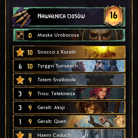
16
Nawałnica ciosów
0
Maska Uroborosa
10
Sirocco z Korath
6
10
Tyrggvi Tuirseach
9
Totem Svalbloda
3
9
Triss: Telekineza
3
9
Geralt: Aksji
1
9
Geralt: Quen
8
Haern Caduch