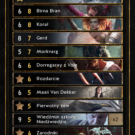
6
8
Birna Bran
6
8
Koral
8
7
Gerd
5
7
Morkvarg
6
6
Dorregaray z Vole
6
Rozdarcie
6
5
Maxii Van Dekkar
5
Pierwotny zew
Wiedźmin szkoły
9
5
x
2
Niedźwiedzia
4
Zarodniki