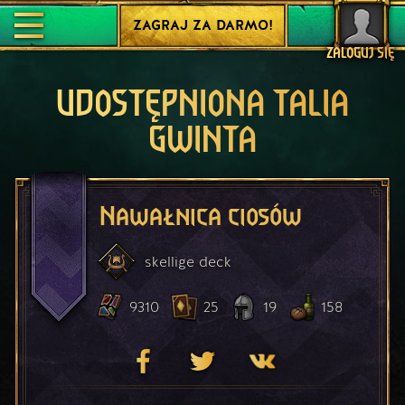
ZAGRAJ ZA DARMO!
ZALOGUJ SIĘ
UDOSTĘPNIONA TALIA
GWINTA
Nawałnica ciosów
skellige
deck
9310
25
19
158