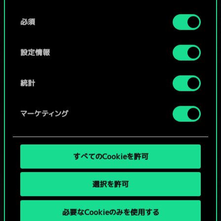
Cookieの使用およびパフォーマンスの変更点に関する
同
詳細は、下記の「設定」メニューでご確認ください。
必須
意
コミュニティデッキを閲覧
の
選
設定情報
択
統計
マーケティング
すべてのCookieを許可
選択を許可
必要なCookieのみを使用する