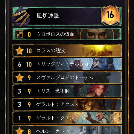
16
風切連撃
0
ウロボロスの仮面
10
コラスの熱波
6
10
トリッグヴィ・テルショック
9
スヴァルブロドのトーテム
3
9
トリス：念術師
3
9
ゲラルト：アクスィー
1
9
ゲラルト：クエン
8
ヘルン・カドゥーツ