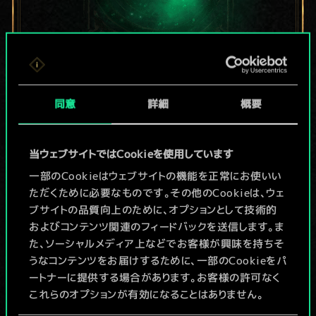
現在はまだこれし
同意
詳細
概要
か共有デッキがあ
りませんが、
当ウェブサイトではCookieを使用しています
続々追加中！
一部のCookieはウェブサイトの機能を正常にお使いい
ただくために必要なものです。その他のCookieは、ウェ
ブサイトの品質向上のために、オプションとして技術的
およびコンテンツ関連のフィードバックを送信します。ま
デッキ名入力＆ガイドを作成
た、ソーシャルメディア上などでお客様が興味を持ちそ
うなコンテンツをお届けするために、一部のCookieをパ
デッキを編集
ートナーに提供する場合があります。お客様の許可なく
これらのオプションが有効になることはありません。
/