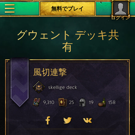
無料でプレイ
ログイン
グウェント デッキ共
有
風切連撃
skellige
deck
9,310
25
19
158