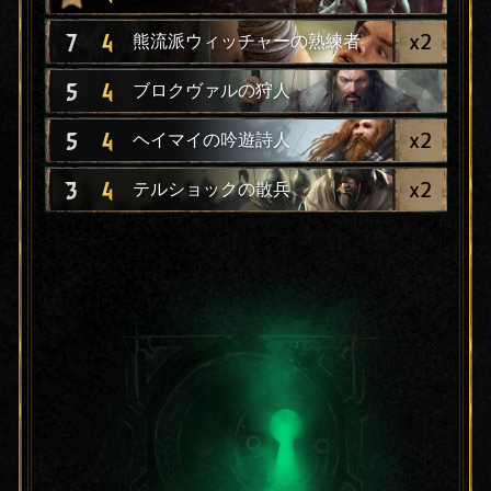
x
2
7
4
熊流派ウィッチャーの熟練者
5
4
ブロクヴァルの狩人
x
2
5
4
ヘイマイの吟遊詩人
x
2
3
4
テルショックの散兵