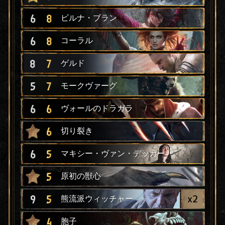
6
8
ビルナ・ブラン
6
8
コーラル
8
7
ゲルド
5
7
モークヴァーグ
6
6
ヴォールのドラガラ
6
切り裂き
6
5
マキシー・ヴァン・デッカー
5
原初の獣心
x
2
9
5
熊流派ウィッチャー
4
胞子