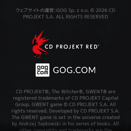
ウェブサイトの運営：GOG Sp. z o.o. © 2026 CD
PROJEKT S.A. ALL RIGHTS RESERVED
CD PROJEKT®, The Witcher®, GWENT® are
registered trademarks of CD PROJEKT Capital
Group. GWENT game © CD PROJEKT S.A. All
rights reserved. Developed by CD PROJEKT S.A.
The GWENT game is set in the universe created
by Andrzej Sapkowski in his series of books. All
other copyrights and trademarks are the