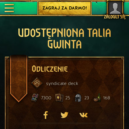
ZAGRAJ ZA DARMO!
ZALOGUJ SIĘ
UDOSTĘPNIONA TALIA
GWINTA
Odliczenie
syndicate
deck
7300
25
23
168