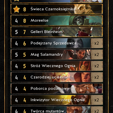
8
Świeca Czarnoksiężnika
4
8
Moreelse
5
7
Gellert Bleinheim
4
6
x
2
Podejrzany Sprzedawca
5
5
x
2
Mag Salamandry
4
5
x
2
Stróż Wiecznego Ognia
4
4
x
2
Czarodziej uciekinier
4
4
Poborca podatkowy
4
4
x
2
Inkwizytor Wiecznego Ognia
4
4
x
2
Twórca mutantów