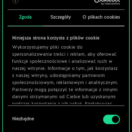
Pomóż społeczności
Zgoda
Szczegóły
O plikach cookies
odkryć jej
potencjał!
Niniejsza strona korzysta z plików cookie
Wykorzystujemy pliki cookie do
spersonalizowania treści i reklam, aby oferować
Nazwij talię i opisz swoją strategię
funkcje społecznościowe i analizować ruch w
naszej witrynie. Informacje o tym, jak korzystasz
Edytuj talię
z naszej witryny, udostępniamy partnerom
społecznościowym, reklamowym i analitycznym.
Partnerzy mogą połączyć te informacje z innymi
LUB
danymi otrzymanymi od Ciebie lub uzyskanymi
podczas korzystania z ich usług. Kontynuując
Przeglądaj talie społeczności
korzystanie z naszej witryny, zgadasz się na
Wybór
używanie plików cookie.
Niezbędne
zgody