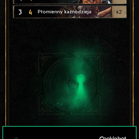
3
4
x
2
Płomienny kaznodzieja
Lubisz grać tą talią?