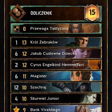
15
Odliczenie
0
Przewaga Taktyczna
1
13
Król Żebraków
6
12
Jakub Cudowne Dziecko
2
12
Cyrus Engelkind Hemmelfart
6
11
Magister
12
10
Szachraj
4
10
Skurwiel Junior
9
Bank Vivaldiego