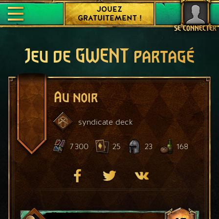
JOUEZ
GRATUITEMENT !
SE CONNECTER
Jeu de GWENT partagé
Au noir
syndicate
deck
7 300
25
23
168