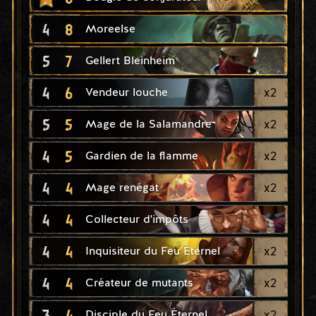
4
8
Moreelse
5
7
Gellert Bleinheim
4
6
x
2
Vendeur louche
5
5
x
2
Mage de la Salamandre
4
5
x
2
Gardien de la flamme
4
4
x
2
Mage renégat
4
4
Collecteur d'impôts
4
4
x
2
Inquisiteur du Feu Éternel
4
4
x
2
Créateur de mutants
3
4
x
2
Disciple du Feu Éternel