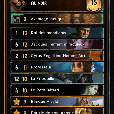
15
Au noir
0
Avantage tactique
1
13
Roi des mendiants
6
12
Jacques : enfant miraculeux
2
12
Cyrus Engelkind Hemmelfart
6
11
Professeur
12
10
La Fripouille
4
10
Le Petit Bâtard
9
Banque Vivaldi
8
Bougie de conjurateur