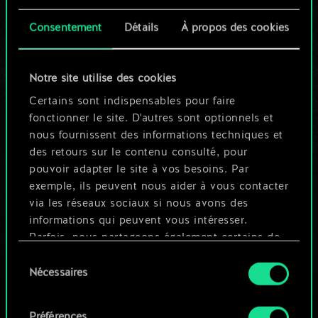
cartes partagé.
Consentement
Détails
À propos des cookies
Mais cela peut être
tellement plus !
Notre site utilise des cookies
Certains sont indispensables pour faire
fonctionner le site. D'autres sont optionnels et
Nommer ce jeu et créer un guide
nous fournissent des informations techniques et
des retours sur le contenu consulté, pour
pouvoir adapter le site à vos besoins. Par
Modifier le jeu
exemple, ils peuvent nous aider à vous contacter
via les réseaux sociaux si nous avons des
OU
informations qui peuvent vous intéresser.
Parfois, nous partageons également certains de
nos cookies avec nos partenaires. Cependant,
Sélection
Parcourir les jeux de la communauté
ces cookies optionnels ne seront appliqués
Nécessaires
du
qu'avec votre permission.
consentement
Préférences