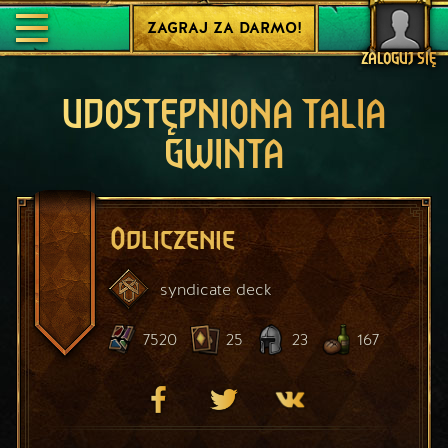
ZAGRAJ ZA DARMO!
ZALOGUJ SIĘ
UDOSTĘPNIONA TALIA
GWINTA
Odliczenie
syndicate
deck
7520
25
23
167