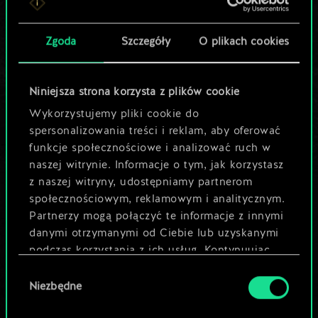
Pomóż społeczności
Zgoda
Szczegóły
O plikach cookies
odkryć jej
potencjał!
Niniejsza strona korzysta z plików cookie
Wykorzystujemy pliki cookie do
spersonalizowania treści i reklam, aby oferować
Nazwij talię i opisz swoją strategię
funkcje społecznościowe i analizować ruch w
naszej witrynie. Informacje o tym, jak korzystasz
Edytuj talię
z naszej witryny, udostępniamy partnerom
społecznościowym, reklamowym i analitycznym.
Partnerzy mogą połączyć te informacje z innymi
LUB
danymi otrzymanymi od Ciebie lub uzyskanymi
podczas korzystania z ich usług. Kontynuując
Przeglądaj talie społeczności
korzystanie z naszej witryny, zgadasz się na
Wybór
używanie plików cookie.
Niezbędne
zgody