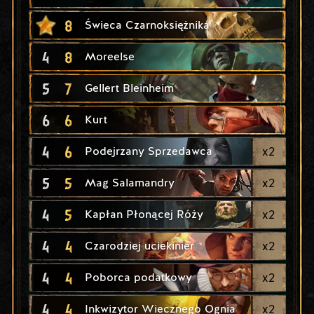
8
Świeca Czarnoksiężnika
4
8
Moreelse
5
7
Gellert Bleinheim
6
6
Kurt
4
6
x
2
Podejrzany Sprzedawca
5
5
x
2
Mag Salamandry
4
5
x
2
Kapłan Płonącej Róży
4
4
x
2
Czarodziej uciekinier
4
4
x
2
Poborca podatkowy
4
4
x
2
Inkwizytor Wiecznego Ognia