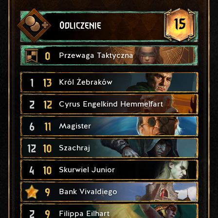
15
Odliczenie
0
Przewaga Taktyczna
1
13
Król Żebraków
2
12
Cyrus Engelkind Hemmelfart
6
11
Magister
12
10
Szachraj
4
10
Skurwiel Junior
9
Bank Vivaldiego
2
9
Filippa Eilhart