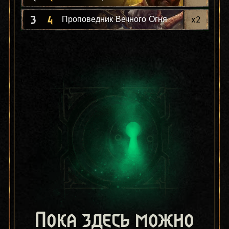
3
4
x
2
Проповедник Вечного Огня
Пока здесь можно