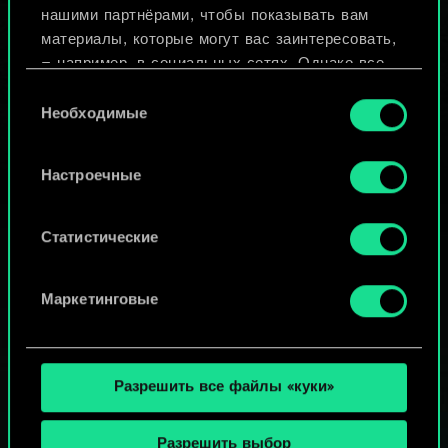
нашими партнёрами, чтобы показывать вам
материалы, которые могут вас заинтересовать,
Просмотреть колоды
— например, в социальных сетях. Однако все
опциональные файлы cookie требуют вашего
Выбор
разрешения.
Необходимые
согласия
Найти подробную информацию о том, как мы
Настроечные
используем ваши файлы cookie, и изменить
связанные с ними параметры можно в меню
«Настройки» ниже.
Статистические
Маркетинговые
Разрешить все файлы «куки»
Разрешить выбор