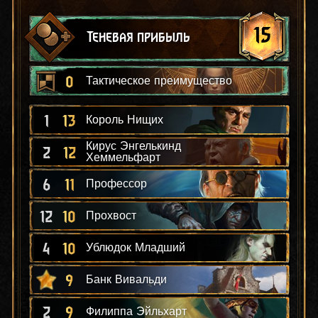
15
Теневая прибыль
0
Тактическое преимущество
1
13
Король Нищих
Кирус Энгелькинд
2
12
Хеммельфарт
6
11
Профессор
12
10
Прохвост
4
10
Ублюдок Младший
9
Банк Вивальди
2
9
Филиппа Эйльхарт