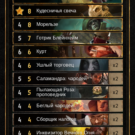
8
Кудесничья свеча
4
8
Морельзе
5
7
Готрик Блейнхейм
6
6
Курт
4
6
x
2
Ушлый торговец
5
5
x
2
Саламандра: чародей
Пылающая Роза:
4
5
x
2
проповедник
4
4
x
2
Беглый чародей
4
4
x
2
Сборщик налогов
4
4
x
2
Инквизитор Вечного Огня