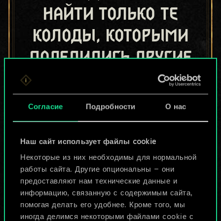
найти только те
колоды, которыми
поделились другие
игроки.
Но их может быть
Согласие
Подробности
О нас
больше!
Наш сайт использует файлы cookie
Назвать колоду и описать её
Некоторые из них необходимы для нормальной
работы сайта. Другие опциональны — они
предоставляют нам технические данные и
Изменить колоду
информацию, связанную с содержимым сайта,
помогая делать его удобнее. Кроме того, мы
ИЛИ
иногда делимся некоторыми файлами cookie с