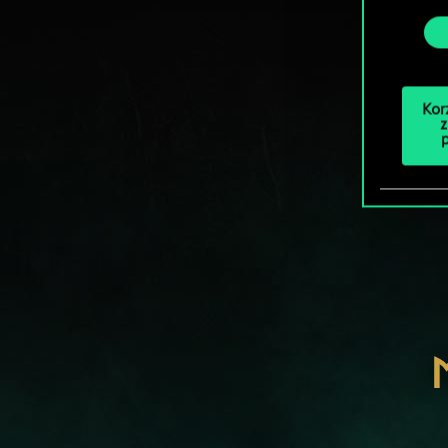
Kor
z