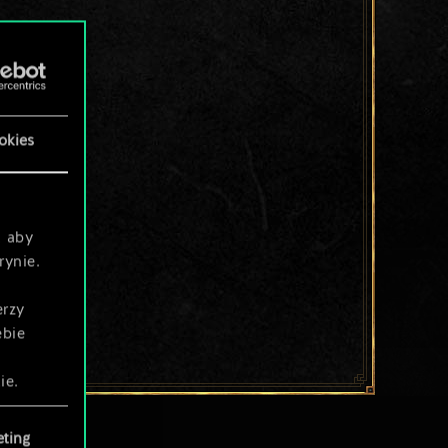
okies
, aby
rynie.
erzy
ebie
ie.
ting