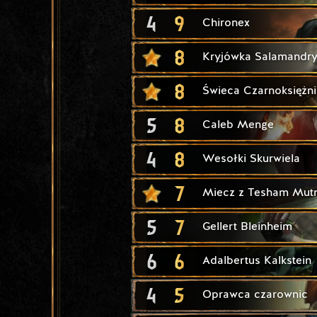
4
9
Chironex
8
Kryjówka Salamandr
8
Świeca Czarnoksiężni
5
8
Caleb Menge
4
8
Wesołki Skurwiela
7
Miecz z Tesham Mut
5
7
Gellert Bleinheim
6
6
Adalbertus Kalkstein
4
5
Oprawca czarownic