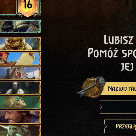
16
Lubisz
Pomóż sp
jej
Nazwij tal
Przeglą