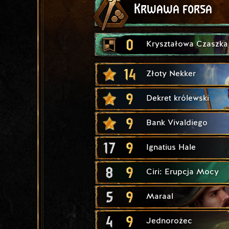
Krwawa forsa
0
Kryształowa Czaszka
14
Złoty Nekker
9
Dekret królewski
9
Bank Vivaldiego
17
9
Ignatius Hale
8
9
Ciri: Erupcja Mocy
5
9
Maraal
4
9
Jednorożec