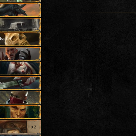
y
ka
na
x
2