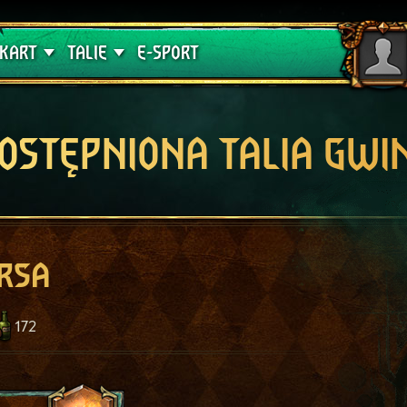
lątwa
Poradniki
KART
TALIE
E-SPORT
OSTĘPNIONA TALIA GWI
rsa
172