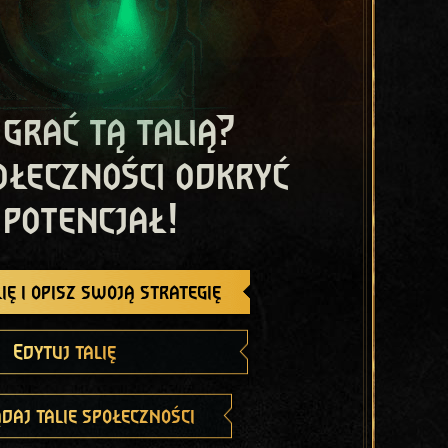
 grać tą talią?
ołeczności odkryć
 potencjał!
ię i opisz swoją strategię
Edytuj talię
daj talie społeczności