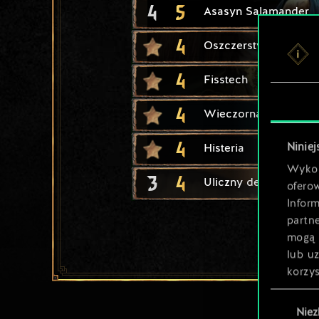
4
5
Asasyn Salamander
4
Oszczerstwo
4
Fisstech
4
Wieczorna Zdobycz
4
Niniej
Histeria
Wykor
3
4
Uliczny dealer
ofero
Inform
partn
mogą 
lub u
korzys
Wybór
Nie
zgody