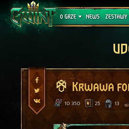
Wsparcie techniczne
Krwawa K
O GRZE
NEWS
ZESTAWY 
UD
Krwawa fo
10 350
25
13