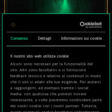
Per ora, è solo un
Consenso
Dettagli
Informazioni sui cookie
set di carte
Il nostro sito web utilizza cookie
condiviso.
Alcuni sono necessari per la funzionalità del
sito. Altri sono facoltativi e ci forniscono
Ma può diventare
feedback tecnico e relativo ai contenuti in modo
che il sito si adatti alle tue esigenze. Per aiutarci
molto altro!
a raggiungerti, ad esempio tramite i social
media, con qualcosa che potresti trovare
interessante, a volte potremmo condividere parte
Dai un nome al mazzo e crea una
dei nostri cookie con i nostri partner. Tuttavia,
guida