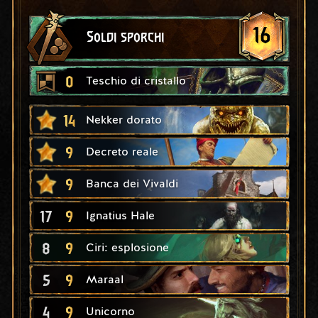
16
Soldi sporchi
0
Teschio di cristallo
14
Nekker dorato
9
Decreto reale
9
Banca dei Vivaldi
17
9
Ignatius Hale
8
9
Ciri: esplosione
5
9
Maraal
4
9
Unicorno