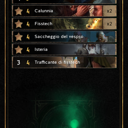
4
x
2
Calunnia
4
x
2
Fisstech
4
Saccheggio del vespro
4
Isteria
3
4
Trafficante di fisstech