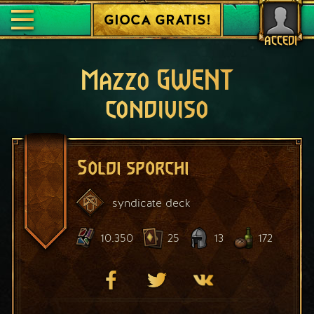
GIOCA GRATIS!
ACCEDI
Mazzo GWENT
condiviso
Soldi sporchi
syndicate
deck
10.350
25
13
172