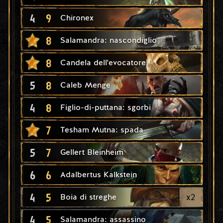
4
9
Chironex
8
Salamandra: nascondiglio
8
Candela dell'evocatore
5
8
Caleb Menge
4
8
Figlio-di-puttana: sgorbi
7
Tesham Mutna: spada
5
7
Gellert Bleinheim
6
6
Adalbertus Kalkstein
4
5
x
2
Boia di streghe
4
5
Salamandra: assassino