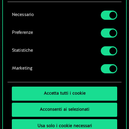
questi eventuali cookie facoltativi richiederanno
la tua autorizzazione.
Selezione
Necessario
Modifica mazzo
del
Tutti i dettagli su come utilizziamo i cookie e su
consenso
come impostare le tue preferenze sono
OPPURE
Preferenze
disponibili nel menu "Impostazioni" qui sotto.
Esplora i mazzi della community
Statistiche
Marketing
Accetta tutti i cookie
Acconsenti ai selezionati
Usa solo i cookie necessari