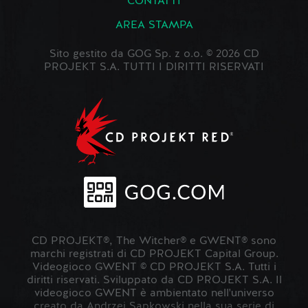
CONTATTI
AREA STAMPA
Sito gestito da GOG Sp. z o.o. © 2026 CD
PROJEKT S.A. TUTTI I DIRITTI RISERVATI
CD PROJEKT®, The Witcher® e GWENT® sono
marchi registrati di CD PROJEKT Capital Group.
Videogioco GWENT © CD PROJEKT S.A. Tutti i
diritti riservati. Sviluppato da CD PROJEKT S.A. Il
videogioco GWENT è ambientato nell'universo
creato da Andrzej Sapkowski nella sua serie di