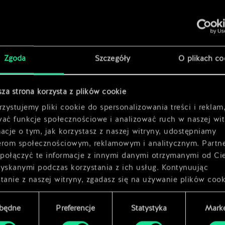
Zgoda
Szczegóły
O plikach co
x
2
sza strona korzysta z plików cookie
x
2
zystujemy pliki cookie do spersonalizowania treści i reklam
wać funkcje społecznościowe i analizować ruch w naszej wit
acje o tym, jak korzystasz z naszej witryny, udostępniamy
erom społecznościowym, reklamowym i analitycznym. Partn
połączyć te informacje z innymi danymi otrzymanymi od Ci
zyskanymi podczas korzystania z ich usług. Kontynuując
tanie z naszej witryny, zgadasz się na używanie plików cook
zbędne
Preferencje
Statystyka
Marke