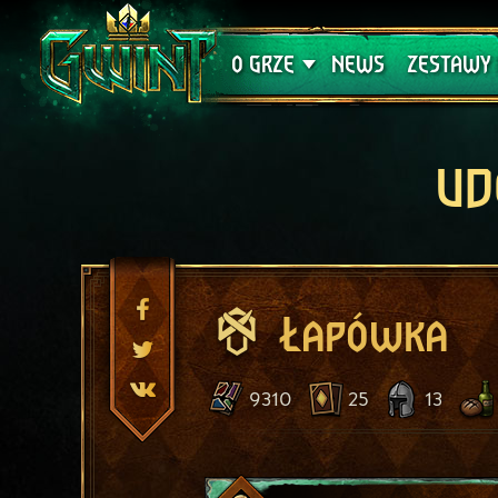
Wsparcie techniczne
Krwawa K
O GRZE
NEWS
ZESTAWY 
UD
Łapówka
9310
25
13