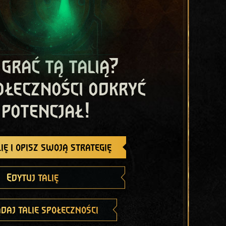
 grać tą talią?
ołeczności odkryć
 potencjał!
ię i opisz swoją strategię
Edytuj talię
daj talie społeczności