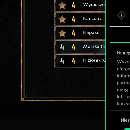
4
Wymuszenie
4
Kanciarz
4
Napaść
4
4
Morska hiena
Niniej
4
4
Niziołek Kasiarz
Wykor
ofero
Inform
partn
mogą 
lub u
korzys
Wybór
Nie
zgody