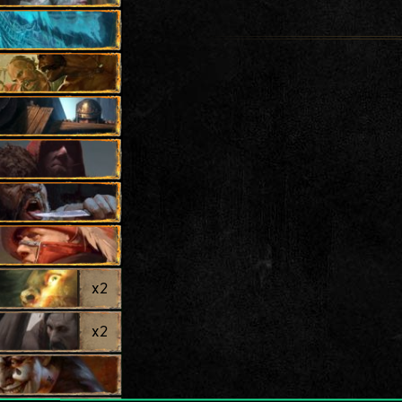
x
2
x
2