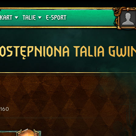
lątwa
Poradniki
KART
TALIE
E-SPORT
OSTĘPNIONA TALIA GWI
160