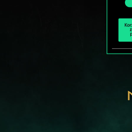
Kor
z