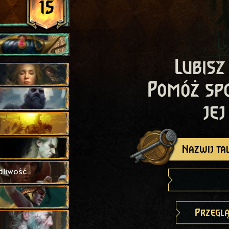
15
Lubisz
Pomóż sp
jej
Nazwij tal
dliwość
Przeglą