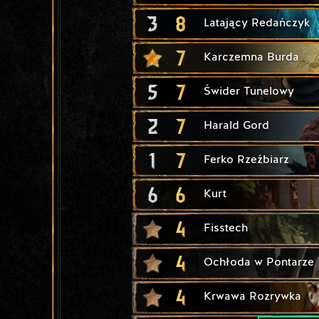
3
8
Latający Redańczyk
7
Karczemna Burda
5
7
Świder Tunelowy
2
7
Harald Gord
1
7
Ferko Rzeźbiarz
6
6
Kurt
4
Fisstech
4
Ochłoda w Pontarze
4
Krwawa Rozrywka