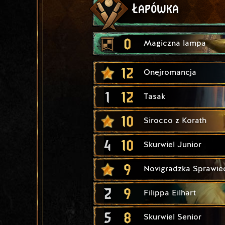
Łapówka
0
Magiczna lampa
12
Onejromancja
1
12
Tasak
10
Sirocco z Korath
4
10
Skurwiel Junior
9
Novigradzka Sprawie
2
9
Filippa Eilhart
5
8
Skurwiel Senior