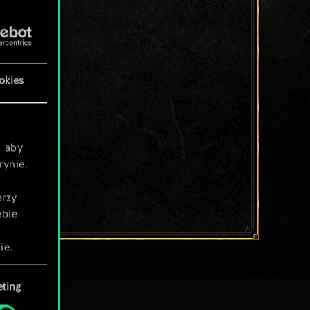
okies
, aby
rynie.
erzy
ebie
ie.
ting