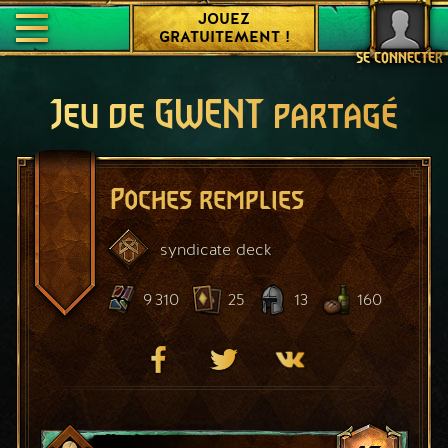
JOUEZ
GRATUITEMENT !
SE CONNECTER
Jeu de GWENT partagé
Poches remplies
syndicate
deck
9 310
25
13
160