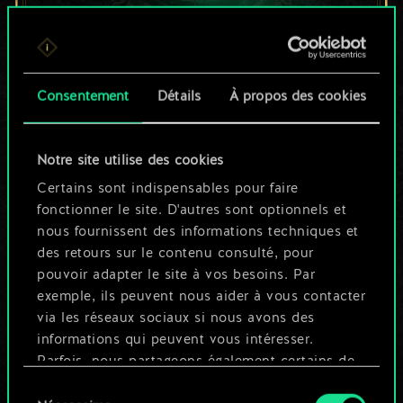
Pour l'instant, ce
Consentement
Détails
À propos des cookies
n'est qu'un jeu de
cartes partagé.
Notre site utilise des cookies
Mais cela peut être
Certains sont indispensables pour faire
fonctionner le site. D'autres sont optionnels et
tellement plus !
nous fournissent des informations techniques et
des retours sur le contenu consulté, pour
pouvoir adapter le site à vos besoins. Par
Nommer ce jeu et créer un guide
exemple, ils peuvent nous aider à vous contacter
via les réseaux sociaux si nous avons des
informations qui peuvent vous intéresser.
Modifier le jeu
Parfois, nous partageons également certains de
nos cookies avec nos partenaires. Cependant,
Sélection