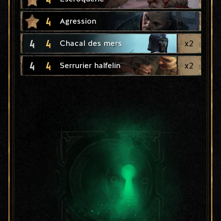
4
Agression
4
4
x
2
Chacal des mers
4
4
x
2
Serrurier halfelin