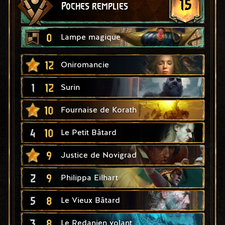
15
Poches remplies
0
Lampe magique
12
Oniromancie
1
12
Surin
10
Fournaise de Korath
4
10
Le Petit Bâtard
9
Justice de Novigrad
2
9
Philippa Eilhart
5
8
Le Vieux Bâtard
3
8
Le Redanien volant