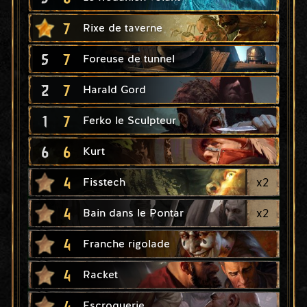
7
Rixe de taverne
5
7
Foreuse de tunnel
2
7
Harald Gord
1
7
Ferko le Sculpteur
6
6
Kurt
4
x
2
Fisstech
4
x
2
Bain dans le Pontar
4
Franche rigolade
4
Racket
4
Escroquerie