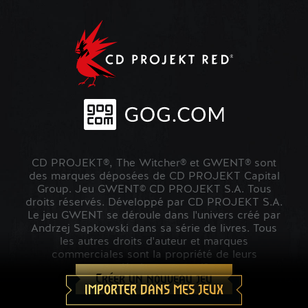
CD PROJEKT®, The Witcher® et GWENT® sont
des marques déposées de CD PROJEKT Capital
Group. Jeu GWENT© CD PROJEKT S.A. Tous
droits réservés. Développé par CD PROJEKT S.A.
Le jeu GWENT se déroule dans l'univers créé par
Andrzej Sapkowski dans sa série de livres. Tous
les autres droits d'auteur et marques
commerciales sont la propriété de leurs
propriétaires respectifs.
Créer un nouveau jeu
IMPORTER DANS MES JEUX