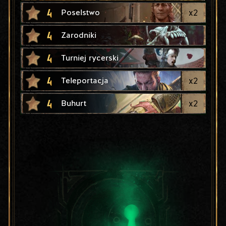
4
x
2
Poselstwo
4
Zarodniki
4
Turniej rycerski
4
x
2
Teleportacja
4
x
2
Buhurt