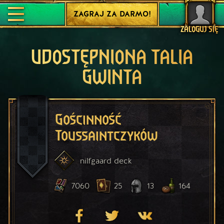
ZAGRAJ ZA DARMO!
ZALOGUJ SIĘ
UDOSTĘPNIONA TALIA
GWINTA
Gościnność
Toussaintczyków
nilfgaard
deck
7060
25
13
164