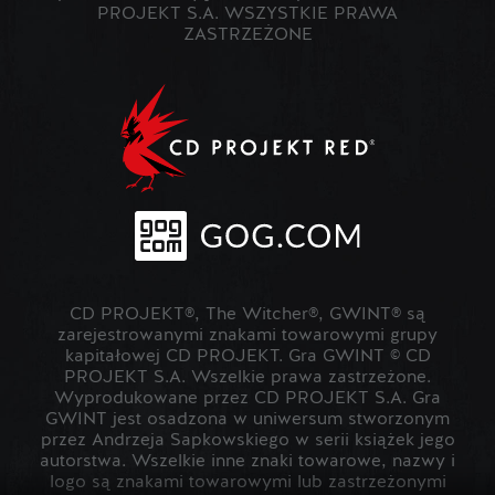
PROJEKT S.A. WSZYSTKIE PRAWA
ZASTRZEŻONE
CD PROJEKT®, The Witcher®, GWINT® są
zarejestrowanymi znakami towarowymi grupy
kapitałowej CD PROJEKT. Gra GWINT © CD
PROJEKT S.A. Wszelkie prawa zastrzeżone.
Wyprodukowane przez CD PROJEKT S.A. Gra
GWINT jest osadzona w uniwersum stworzonym
przez Andrzeja Sapkowskiego w serii książek jego
autorstwa. Wszelkie inne znaki towarowe, nazwy i
logo są znakami towarowymi lub zastrzeżonymi