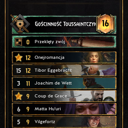
16
Gościnność Toussaintczyków
0
Przeklęty zwój
12
Onejromancja
15
12
Tibor Eggebracht
3
11
Joachim de Wett
9
Coup de Grace
6
9
Matta Hu'uri
5
9
Vilgefortz