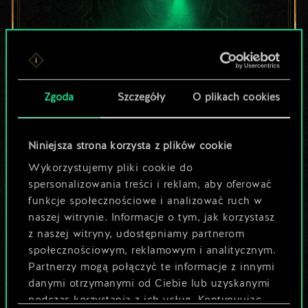
Lubisz grać tą talią?
Zgoda
Szczegóły
O plikach cookies
Pomóż społeczności
Niniejsza strona korzysta z plików cookie
odkryć jej
Wykorzystujemy pliki cookie do
spersonalizowania treści i reklam, aby oferować
potencjał!
funkcje społecznościowe i analizować ruch w
naszej witrynie. Informacje o tym, jak korzystasz
z naszej witryny, udostępniamy partnerom
Nazwij talię i opisz swoją strategię
społecznościowym, reklamowym i analitycznym.
Partnerzy mogą połączyć te informacje z innymi
danymi otrzymanymi od Ciebie lub uzyskanymi
Edytuj talię
podczas korzystania z ich usług. Kontynuując