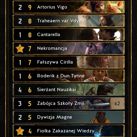
2
9
Artorius Vigo
2
8
Traheaern var Vdyffir
1
8
Cantarella
7
Nekromancja
1
7
Fałszywa Cirilla
1
6
Roderik z Dun Tynne
4
6
Sierżant Nauzikai
3
5
x
2
Zabójca Szkoły Żmii
2
5
Dywizja Magne
4
Fiolka Zakazanej Wiedzy