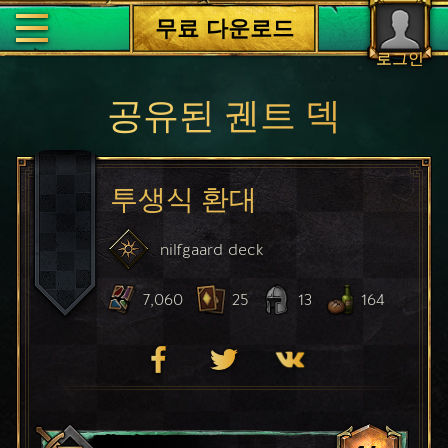
무료 다운로드
로그인
공유된 궨트 덱
투생식 환대
nilfgaard
deck
7,060
25
13
164