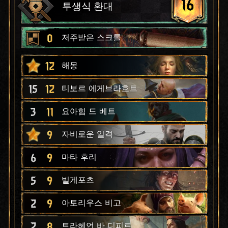
16
투생식 환대
0
저주받은 스크롤
12
해몽
15
12
티보르 에게브라흐트
3
11
요아힘 드 베트
9
자비로운 일격
6
9
마타 후리
5
9
빌게포츠
2
9
아토리우스 비고
2
8
트라헤언 바 디피르