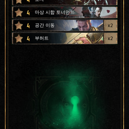
4
마상 시합 토너먼트
4
x
2
공간 이동
4
x
2
부허트