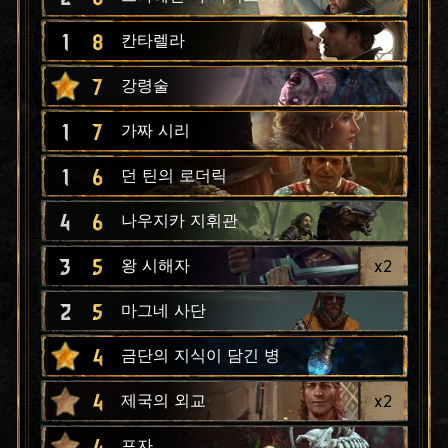
1
8
칸타렐라
7
강령술
1
7
가짜 시리
1
6
던 틴의 로더릭
4
6
나우지카 지휘관
3
5
x
2
왕 시해자
2
5
마그네 사단
4
금단의 지식이 담긴 병
4
x
2
제국의 외교
4
포자