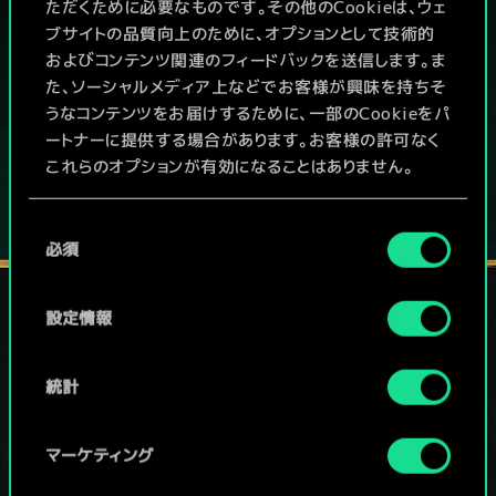
PCで無料プレイ！
ただくために必要なものです。その他のCookieは、ウェ
ブサイトの品質向上のために、オプションとして技術的
およびコンテンツ関連のフィードバックを送信します。ま
本作はアイテム課金型の基本無料ゲームです
た、ソーシャルメディア上などでお客様が興味を持ちそ
その他対応機種：
うなコンテンツをお届けするために、一部のCookieをパ
ートナーに提供する場合があります。お客様の許可なく
これらのオプションが有効になることはありません。
Cookieの使用およびパフォーマンスの変更点に関する
同
詳細は、下記の「設定」メニューでご確認ください。
必須
意
の
選
設定情報
択
ソーシャルメディア
統計
マーケティング