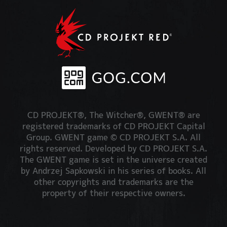
CD PROJEKT®, The Witcher®, GWENT® are
registered trademarks of CD PROJEKT Capital
Group. GWENT game © CD PROJEKT S.A. All
rights reserved. Developed by CD PROJEKT S.A.
The GWENT game is set in the universe created
by Andrzej Sapkowski in his series of books. All
other copyrights and trademarks are the
property of their respective owners.