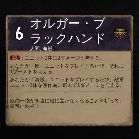
オルガー・ブ
6
ラックハンド
人間, 海賊
配備
：ユニット1体に2ダメージを与える。
あなたが「船」ユニットをプレイするたび、それに
1ブーストを与える。
あなたが「海賊」ユニットをプレイするたび、敵軍
ユニット1体を無作為に選んで1ダメージを与える。
奴の一物が永遠に役に立たなくなることを祈って、
皇帝に乾杯！