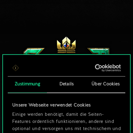
Zustimmung
Details
Über Cookies
Unsere Webseite verwendet Cookies
WIE WÄR’S MIT EINER RUNDE GWENT?
Einige werden benötigt, damit die Seiten-
KOSTENLOS AUF
Features ordentlich funktionieren, andere sind
PC SPIELEN
optional und versorgen uns mit technischem und