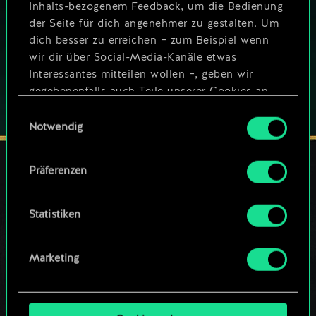
Das Spiel bietet Ingame-Käufe
Inhalts-bezogenem Feedback, um die Bedienung
der Seite für dich angenehmer zu gestalten. Um
SPIELE AUCH AUF:
dich besser zu erreichen – zum Beispiel wenn
wir dir über Social-Media-Kanäle etwas
Interessantes mitteilen wollen –, geben wir
gegebenenfalls auch Teile unserer Cookies an
unsere Partner weiter. Jeder dieser optionalen
Einwilligungsauswahl
Cookies erfordert allerdings deine Zustimmung.
Notwendig
Alle Details zu unserer Nutzung von Cookies
Präferenzen
findest du unten im Menü „Einstellungen“, wo
du, falls gewünscht, auch alle Einstellungen rund
DRANBLEIBEN
um das Thema Cookies ändern kannst.
Statistiken
Marketing