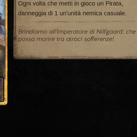
Ogni volta che metti in gioco un Pirata,
danneggia di 1 un'unità nemica casuale.
Brindiamo all'Imperatore di Nilfgaard: che
possa morire tra atroci sofferenze!