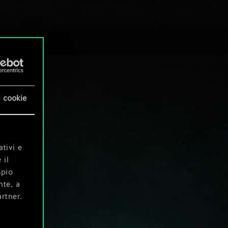
i cookie
ativi e
 il
mpio
nte, a
rtner.