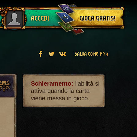
Esci
GIOCA GRATIS!
ACCEDI
Salva come PNG
Schieramento:
l'abilità si
attiva quando la carta
viene messa in gioco.