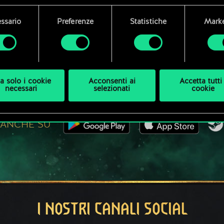
E DICI DI UNA PARTITA A 
i dettagli su come utilizziamo i cookie e su come impostare l
ssario
Preferenze
Statistiche
Marke
enze sono disponibili nel menu "Impostazioni" qui sotto.
GIOCA GRATIS SU PC
a solo i cookie
Acconsenti ai
Accetta tutti 
necessari
selezionati
cookie
Questo titolo offre acquisti all'interno del gioco.
 ANCHE SU
I NOSTRI CANALI SOCIAL