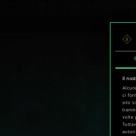
Il nos
Alcuni
ci for
sito s
tramit
volte 
Tuttav
autori