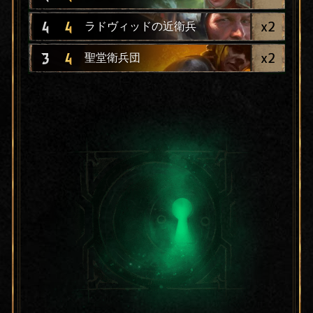
x
2
4
4
ラドヴィッドの近衛兵
x
2
3
4
聖堂衛兵団