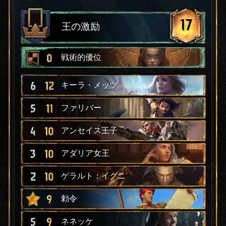
17
王の激励
0
戦術的優位
6
12
キーラ・メッツ
5
11
ファリバー
4
10
アンセイス王子
3
10
アダリア女王
2
10
ゲラルト：イグニ
9
勅令
5
9
ネネッケ