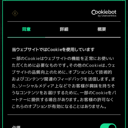
現在はまだこれし
か共有デッキがあ
同意
詳細
概要
りませんが、
続々追加中！
当ウェブサイトではCookieを使用しています
一部のCookieはウェブサイトの機能を正常にお使いい
ただくために必要なものです。その他のCookieは、ウェ
デッキ名入力＆ガイドを作成
ブサイトの品質向上のために、オプションとして技術的
およびコンテンツ関連のフィードバックを送信します。ま
デッキを編集
た、ソーシャルメディア上などでお客様が興味を持ちそ
うなコンテンツをお届けするために、一部のCookieをパ
ートナーに提供する場合があります。お客様の許可なく
/
これらのオプションが有効になることはありません。
コミュニティデッキを閲覧
Cookieの使用およびパフォーマンスの変更点に関する
同
詳細は、下記の「設定」メニューでご確認ください。
必須