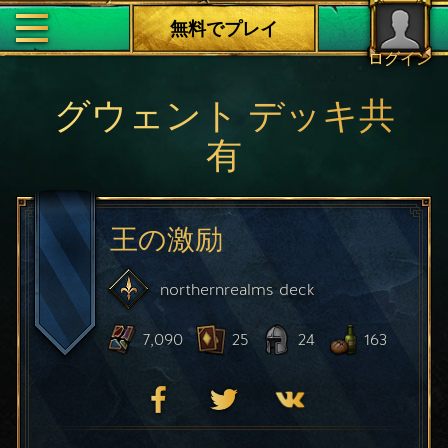
無料でプレイ
ログイン
グウェント デッキ共
有
王の激励
northernrealms
deck
7,090
25
24
163