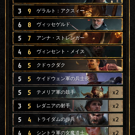
3
9
ゲラルト：アクスィー
6
8
ヴィッセゲルド
5
7
アンナ・ストレンガー
4
6
ヴィンセント・メイス
6
5
クドゥクダク
5
5
ケイドウェン軍の兵士長
x
2
5
5
テメリア軍の鼓手
x
2
3
5
レダニアの射手
x
2
5
4
トライダムの歩兵
x
2
4
4
シントラ軍の女魔道士