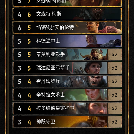
5
7
安娜·斯特伦格
4
6
文森特·梅斯
6
5
“咯咯哒”艾伯伦特
5
5
科德温中士
5
5
x
2
泰莫利亚鼓手
3
5
x
2
瑞达尼亚弓箭手
5
4
x
2
崔丹姆步兵
4
4
x
2
辛特拉女术士
4
4
x
2
拉多维德皇家护卫
3
4
x
2
神殿守卫