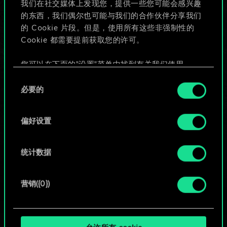
我们在社交媒体上发现您，提供一些您可能会感兴趣
的东西，我们偶尔也可能与我们的合作伙伴分享我们
的 Cookie 片段。但是，使用所有这些非强制性的
给牌组命名并撰写攻略
Cookie 都需要提前获取您的许可。
编辑牌组
您可以在下面的"设置"菜单中找到有关我们使用
Cookie 的所有详细信息，并调整您对 Cookie 的偏
同
好。一旦您了解了其中的内容并准备好继续，请点
必要的
意
或
击"确定"。
选
择
偏好设置
浏览社区牌组
统计数据
营销({0})