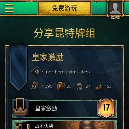
免费游玩
登陆
分享昆特牌组
皇家激励
northernrealms
deck
7,090
25
24
163
17
皇家激励
0
战术优势