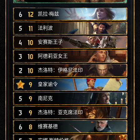
6
12
凯拉·梅兹
5
11
法利波
4
10
安赛斯王子
3
10
阿德莉亚女王
2
10
杰洛特：伊格尼法印
9
皇家谕令
5
9
南尼克
3
9
杰洛特：亚克席法印
6
8
维赛基德