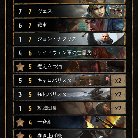
7
7
ヴェス
6
7
戦車
1
7
ジョン・ナタリス
4
6
ケイドウェン軍の亡霊兵
5
煮え立つ油
x
2
5
5
キャロバリスタ
x
2
3
5
強化バリスタ
x
2
1
5
攻城団長
4
一斉射
4
巻き上げ機