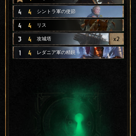
4
4
シントラ軍の使節
4
4
リス
x
2
3
4
攻城塔
1
4
レダニア軍の精鋭