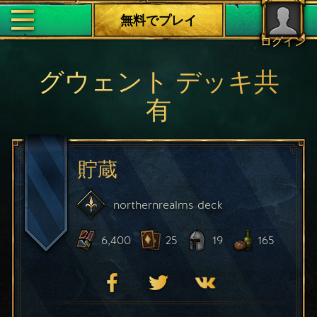
無料でプレイ
ログイン
グウェント デッキ共
有
貯蔵
northernrealms
deck
6,400
25
19
165