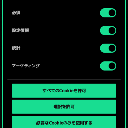
Cookieの使用およびパフォーマンスの変更点に関する
同
詳細は、下記の「設定」メニューでご確認ください。
必須
意
コミュニティデッキを閲覧
の
選
設定情報
択
統計
マーケティング
すべてのCookieを許可
選択を許可
必要なCookieのみを使用する