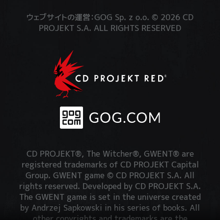
ウェブサイトの運営：GOG Sp. z o.o. © 2026 CD
PROJEKT S.A. ALL RIGHTS RESERVED
CD PROJEKT®, The Witcher®, GWENT® are
registered trademarks of CD PROJEKT Capital
Group. GWENT game © CD PROJEKT S.A. All
rights reserved. Developed by CD PROJEKT S.A.
The GWENT game is set in the universe created
by Andrzej Sapkowski in his series of books. All
other copyrights and trademarks are the