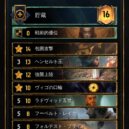
16
貯蔵
0
戦術的優位
14
包囲攻撃
3
13
ヘンセルト王
12
強襲上陸
10
ヴィゴの口輪
5
10
ラドヴィッド五世
5
8
フーベルト・レイク
5
8
フォルテスト・プライド