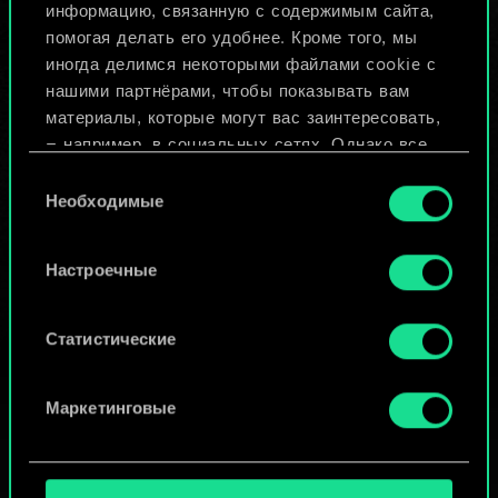
Назвать колоду и описать её
информацию, связанную с содержимым сайта,
помогая делать его удобнее. Кроме того, мы
иногда делимся некоторыми файлами cookie с
Изменить колоду
нашими партнёрами, чтобы показывать вам
материалы, которые могут вас заинтересовать,
ИЛИ
— например, в социальных сетях. Однако все
опциональные файлы cookie требуют вашего
Выбор
разрешения.
Необходимые
согласия
Просмотреть колоды
Найти подробную информацию о том, как мы
Настроечные
используем ваши файлы cookie, и изменить
связанные с ними параметры можно в меню
«Настройки» ниже.
Статистические
Маркетинговые