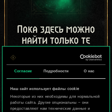
Пока здесь можно
найти только те
колоды, которыми
поделились другие
Согласие
Подробности
О нас
игроки.
Но их может быть
Наш сайт использует файлы cookie
больше!
Некоторые из них необходимы для нормальной
работы сайта. Другие опциональны — они
предоставляют нам технические данные и