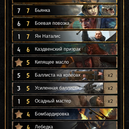
7
7
Бьянка
6
7
Боевая повозка
1
7
Ян Наталис
4
6
Каэдвенский призрак
5
Кипящее масло
5
5
x
2
Баллиста на колесах
3
5
x
2
Усиленная баллиста
1
5
x
2
Осадный мастер
4
Бомбардировка
4
Лебедка