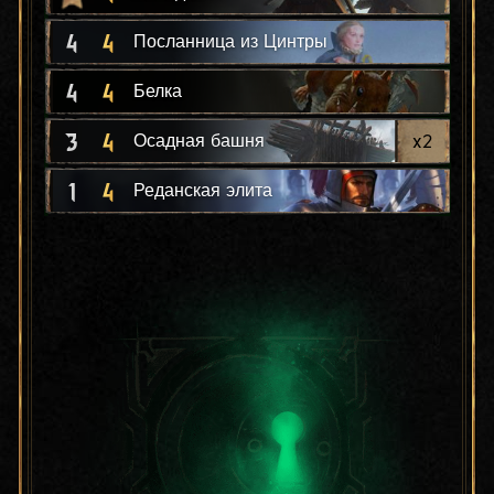
4
4
Посланница из Цинтры
4
4
Белка
3
4
x
2
Осадная башня
1
4
Реданская элита