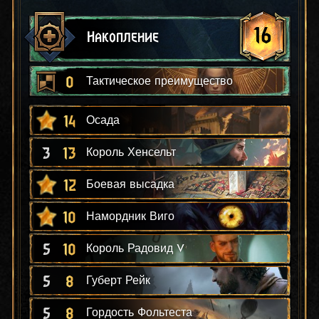
16
Накопление
0
Тактическое преимущество
14
Осада
3
13
Король Хенсельт
12
Боевая высадка
10
Намордник Виго
5
10
Король Радовид V
5
8
Губерт Рейк
5
8
Гордость Фольтеста