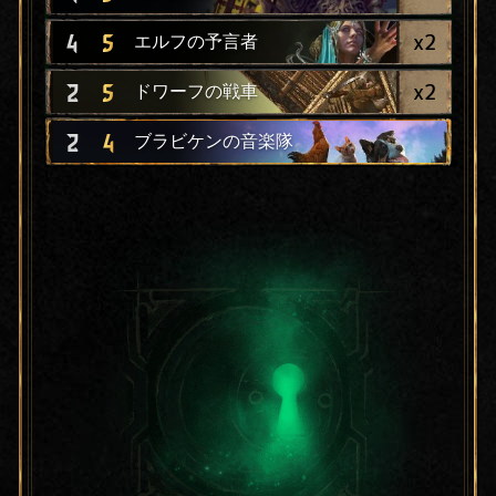
x
2
4
5
エルフの予言者
x
2
2
5
ドワーフの戦車
2
4
ブラビケンの音楽隊