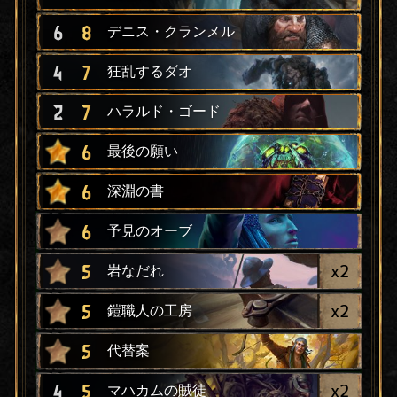
6
8
デニス・クランメル
4
7
狂乱するダオ
2
7
ハラルド・ゴード
6
最後の願い
6
深淵の書
6
予見のオーブ
x
2
5
岩なだれ
x
2
5
鎧職人の工房
5
代替案
x
2
4
5
マハカムの賊徒