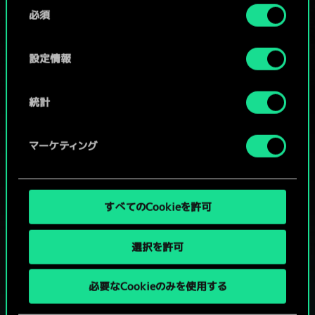
同
コミュニティデッキを閲覧
詳細は、下記の「設定」メニューでご確認ください。
必須
意
の
選
設定情報
択
統計
マーケティング
すべてのCookieを許可
選択を許可
グウェントでひと勝負といかない
必要なCookieのみを使用する
か？