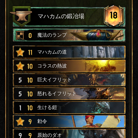
18
マハカムの鍛冶場
0
魔法のランプ
11
マハカムの道
10
コラスの熱波
5
10
巨大イフリット
5
10
怒れるイフリット
1
10
生ける鎧
9
勅令
9
9
原始のダオ