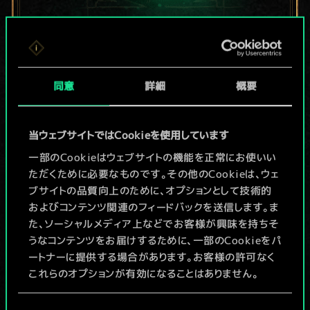
現在はまだこれし
か共有デッキがあ
同意
詳細
概要
りませんが、
当ウェブサイトではCookieを使用しています
続々追加中！
一部のCookieはウェブサイトの機能を正常にお使いい
ただくために必要なものです。その他のCookieは、ウェ
ブサイトの品質向上のために、オプションとして技術的
デッキ名入力＆ガイドを作成
およびコンテンツ関連のフィードバックを送信します。ま
た、ソーシャルメディア上などでお客様が興味を持ちそ
デッキを編集
うなコンテンツをお届けするために、一部のCookieをパ
ートナーに提供する場合があります。お客様の許可なく
これらのオプションが有効になることはありません。
/
Cookieの使用およびパフォーマンスの変更点に関する