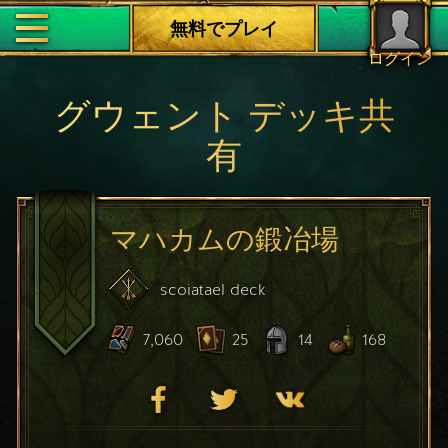
無料でプレイ
ログイン
グウェント デッキ共
有
マハカムの鍛冶場
scoiatael
deck
7,060
25
14
168