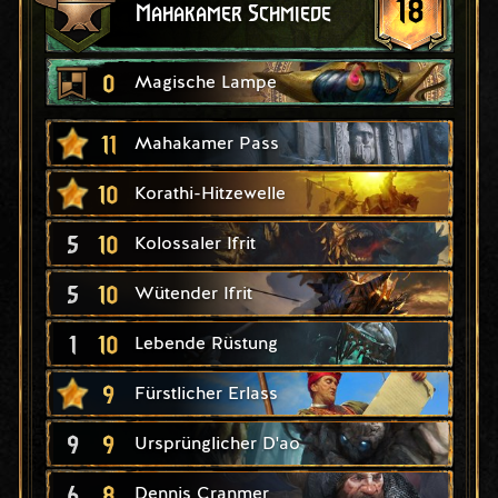
18
Mahakamer Schmiede
0
Magische Lampe
11
Mahakamer Pass
10
Korathi-Hitzewelle
5
10
Kolossaler Ifrit
5
10
Wütender Ifrit
1
10
Lebende Rüstung
9
Fürstlicher Erlass
9
9
Ursprünglicher D'ao
6
8
Dennis Cranmer