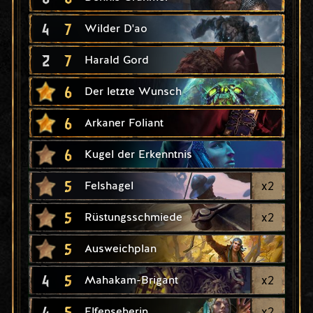
4
7
Wilder D'ao
2
7
Harald Gord
6
Der letzte Wunsch
6
Arkaner Foliant
6
Kugel der Erkenntnis
5
x
2
Felshagel
5
x
2
Rüstungsschmiede
5
Ausweichplan
4
5
x
2
Mahakam-Brigant
4
5
x
2
Elfenseherin