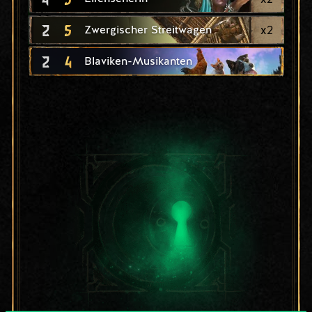
2
5
x
2
Zwergischer Streitwagen
2
4
Blaviken-Musikanten