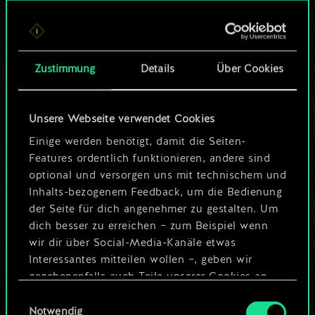
Bis jetzt ist dies nur
ein geteilter Satz
Zustimmung
Details
Über Cookies
Karten.
Wo es doch so viel
Unsere Webseite verwendet Cookies
mehr sein kann!
Einige werden benötigt, damit die Seiten-
Features ordentlich funktionieren, andere sind
optional und versorgen uns mit technischem und
Inhalts-bezogenem Feedback, um die Bedienung
Deck benennen und Leitfaden
der Seite für dich angenehmer zu gestalten. Um
erstellen
dich besser zu erreichen – zum Beispiel wenn
wir dir über Social-Media-Kanäle etwas
Interessantes mitteilen wollen –, geben wir
Deck bearbeiten
gegebenenfalls auch Teile unserer Cookies an
unsere Partner weiter. Jeder dieser optionalen
Einwilligungsauswahl
ODER
Cookies erfordert allerdings deine Zustimmung.
Notwendig