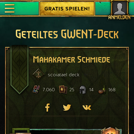
GRATIS SPIELEN!
ANMELDEN
Geteiltes GWENT-Deck
Mahakamer Schmiede
scoiatael
deck
7.060
25
14
168