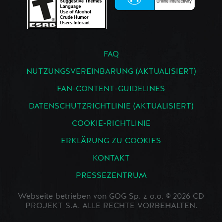
FAQ
NUTZUNGSVEREINBARUNG (AKTUALISIERT)
FAN-CONTENT-GUIDELINES
DATENSCHUTZRICHTLINIE (AKTUALISIERT)
COOKIE-RICHTLINIE
ERKLÄRUNG ZU COOKIES
KONTAKT
PRESSEZENTRUM
Webseite betrieben von GOG Sp. z o.o. © 2026 CD
PROJEKT S.A. ALLE RECHTE VORBEHALTEN.