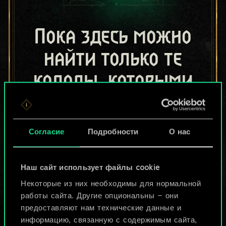
Пока здесь можно
найти только те
колоды, которыми
поделились другие
игроки.
Согласие
Подробности
О нас
Но их может быть
больше!
Наш сайт использует файлы cookie
Некоторые из них необходимы для нормальной
работы сайта. Другие опциональны — они
Назвать колоду и описать её
предоставляют нам технические данные и
информацию, связанную с содержимым сайта,