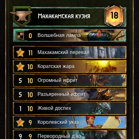
18
Махакамская кузня
0
Волшебная лампа
11
Махакамский перевал
10
Коратская жара
5
10
Огромный ифрит
5
10
Разъяренный ифрит
1
10
Живой доспех
9
Королевский указ
9
9
Первородный д'ао