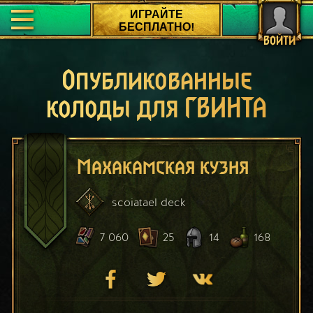
ИГРАЙТЕ
БЕСПЛАТНО!
ВОЙТИ
Опубликованные
колоды для ГВИНТА
Махакамская кузня
scoiatael
deck
7 060
25
14
168