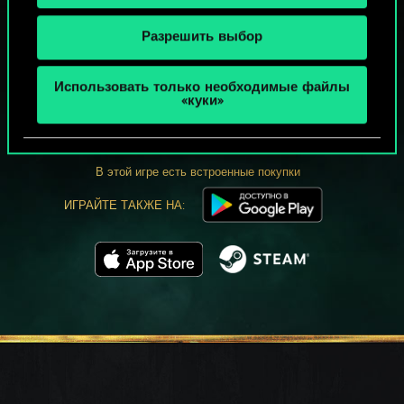
Разрешить выбор
МОЖЕТ ПАРТЕЕЧКУ В ГВИНТ?
Использовать только необходимые файлы
«куки»
ИГРАТЬ
БЕСПЛАТНО НА ПК
В этой игре есть встроенные покупки
ИГРАЙТЕ ТАКЖЕ НА: