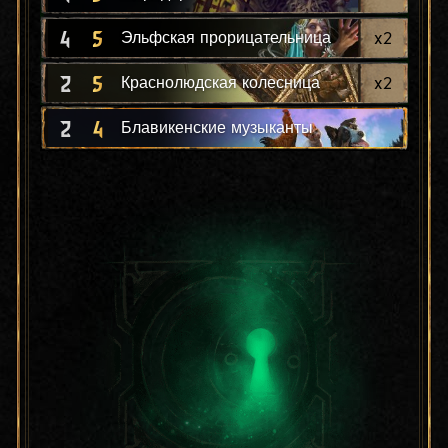
4
5
x
2
Эльфская прорицательница
2
5
x
2
Краснолюдская колесница
2
4
Блавикенские музыканты