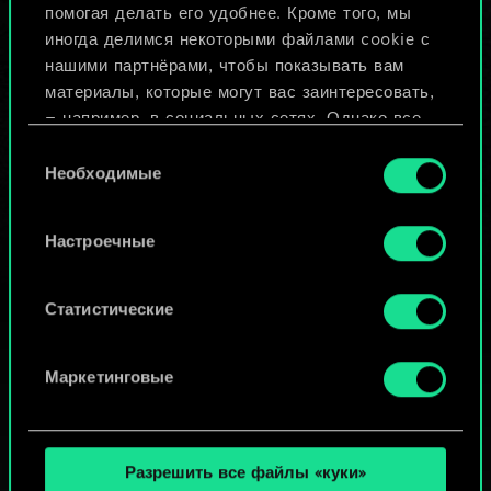
помогая делать его удобнее. Кроме того, мы
Изменить колоду
иногда делимся некоторыми файлами cookie с
нашими партнёрами, чтобы показывать вам
ИЛИ
материалы, которые могут вас заинтересовать,
— например, в социальных сетях. Однако все
опциональные файлы cookie требуют вашего
Выбор
Просмотреть колоды
разрешения.
Необходимые
согласия
Найти подробную информацию о том, как мы
Настроечные
используем ваши файлы cookie, и изменить
связанные с ними параметры можно в меню
«Настройки» ниже.
Статистические
Маркетинговые
Разрешить все файлы «куки»