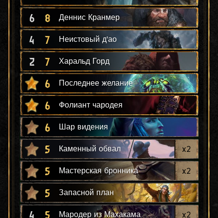
6
8
Деннис Кранмер
4
7
Неистовый д'ао
2
7
Харальд Горд
6
Последнее желание
6
Фолиант чародея
6
Шар видения
5
x
2
Каменный обвал
5
x
2
Мастерская бронника
5
Запасной план
4
5
x
2
Мародер из Махакама