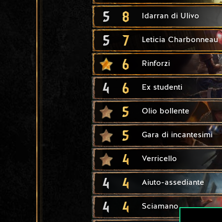
5
8
Idarran di Ulivo
5
7
Leticia Charbonneau
6
Rinforzi
4
6
Ex studenti
5
Olio bollente
5
Gara di incantesimi
4
Verricello
4
4
Aiuto-assediante
4
4
Sciamano