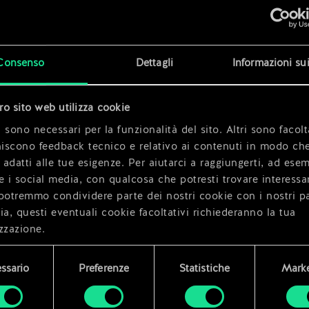
x
2
Consenso
Dettagli
Informazioni su
x
2
tro sito web utilizza cookie
za
x
2
 sono necessari per la funzionalità del sito. Altri sono facolt
niscono feedback tecnico e relativo ai contenuti in modo che
i adatti alle tue esigenze. Per aiutarci a raggiungerti, ad ese
e i social media, con qualcosa che potresti trovare interessa
potremmo condividere parte dei nostri cookie con i nostri pa
ia, questi eventuali cookie facoltativi richiederanno la tua
zzazione.
i dettagli su come utilizziamo i cookie e su come impostare l
ssario
Preferenze
Statistiche
Marke
enze sono disponibili nel menu "Impostazioni" qui sotto.