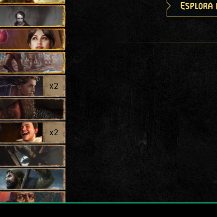
Esplora 
x
2
x
2