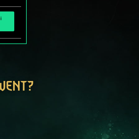
i
GWENT?