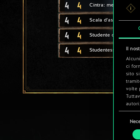
4
4
Cintra: messaggera
4
4
Scala d'assedio
4
4
Studente di Ban Ard
4
4
Il nos
Studentessa di Aretu
Alcuni
ci for
sito s
tramit
volte 
Tuttav
autori
Selezione
Tutti 
Nece
del
prefer
consenso