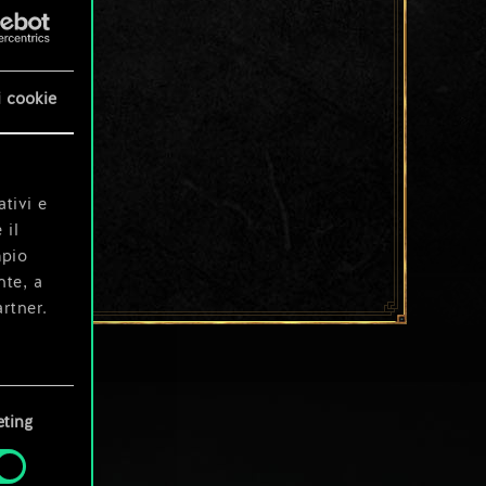
i cookie
ativi e
 il
mpio
nte, a
rtner.
e tue
ting