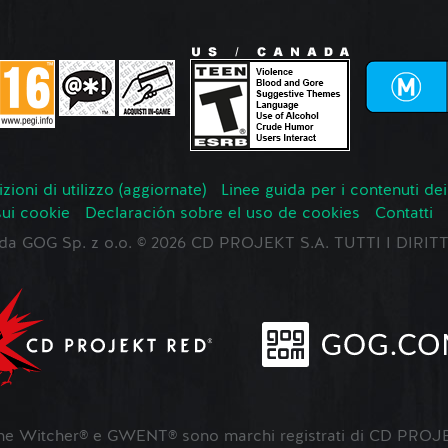
zioni di utilizzo (aggiornate)
Linee guida per i contenuti dei
sui cookie
Declaración sobre el uso de cookies
Contatti
o da GOG Sp. z o.o. © 2026 CD PROJEKT S.A. TUTTI I DIRIT
 Witcher® e GWENT® sono marchi registrati di CD PROJE