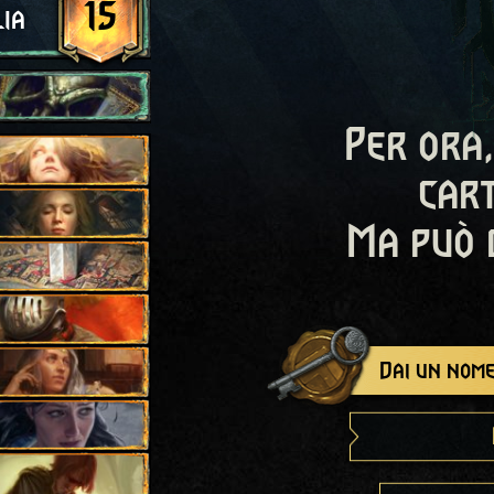
15
ia
Per ora,
cart
Ma può 
Dai un nome