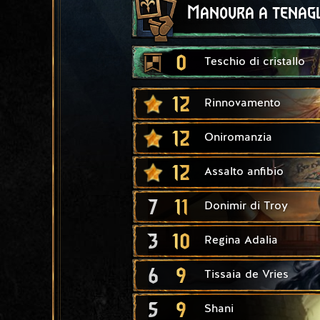
Manovra a tenagl
0
Teschio di cristallo
12
Rinnovamento
12
Oniromanzia
12
Assalto anfibio
7
11
Donimir di Troy
3
10
Regina Adalia
6
9
Tissaia de Vries
5
9
Shani